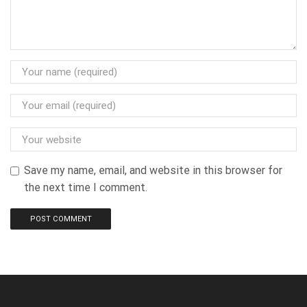
Save my name, email, and website in this browser for
the next time I comment.