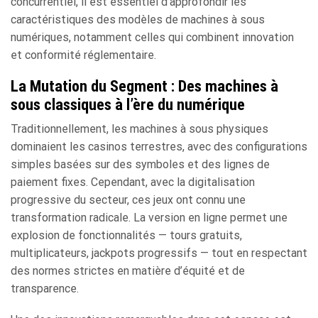
concurrentiel, il est essentiel d’approfondir les
caractéristiques des modèles de machines à sous
numériques, notamment celles qui combinent innovation
et conformité réglementaire.
La Mutation du Segment : Des machines à
sous classiques à l’ère du numérique
Traditionnellement, les machines à sous physiques
dominaient les casinos terrestres, avec des configurations
simples basées sur des symboles et des lignes de
paiement fixes. Cependant, avec la digitalisation
progressive du secteur, ces jeux ont connu une
transformation radicale. La version en ligne permet une
explosion de fonctionnalités — tours gratuits,
multiplicateurs, jackpots progressifs — tout en respectant
des normes strictes en matière d’équité et de
transparence.