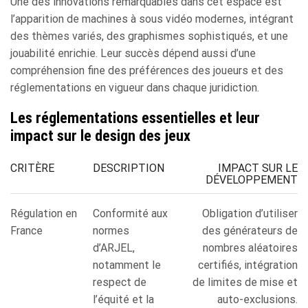
Une des innovations remarquables dans cet espace est
l’apparition de machines à sous vidéo modernes, intégrant
des thèmes variés, des graphismes sophistiqués, et une
jouabilité enrichie. Leur succès dépend aussi d’une
compréhension fine des préférences des joueurs et des
réglementations en vigueur dans chaque juridiction.
Les réglementations essentielles et leur
impact sur le design des jeux
CRITÈRE
DESCRIPTION
IMPACT SUR LE
DÉVELOPPEMENT
Régulation en
Conformité aux
Obligation d’utiliser
France
normes
des générateurs de
d’ARJEL,
nombres aléatoires
notamment le
certifiés, intégration
respect de
de limites de mise et
l’équité et la
auto-exclusions.