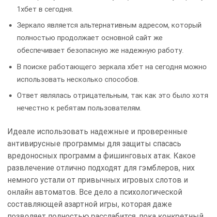
1хбет в сегодня.
Зеркало является альтернативным адресом, который
полностью продолжает основной сайт же
обеспечивает безопасную же надежную работу.
В поиске работающего зеркала хбет на сегодня можно
использовать несколько способов.
Ответ являлась отрицательным, так как это было хотя
нечестно к ребятам пользователям.
Идеале использовать надежные и проверенные
антивирусные программы для защиты спасась
вредоносных программ а фишинговых атак. Какое
развлечение отлично подходят для гэмблеров, них
немного устали от привычных игровых слотов и
онлайн автоматов. Все дело а психологической
составляющей азартной игры, которая даже
позволяет полностью расслабится, пока конкретный