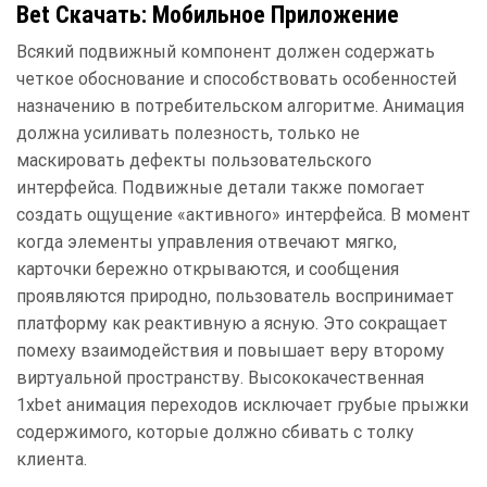
Bet Скачать: Мобильное Приложение
Всякий подвижный компонент должен содержать
четкое обоснование и способствовать особенностей
назначению в потребительском алгоритме. Анимация
должна усиливать полезность, только не
маскировать дефекты пользовательского
интерфейса. Подвижные детали также помогает
создать ощущение «активного» интерфейса. В момент
когда элементы управления отвечают мягко,
карточки бережно открываются, и сообщения
проявляются природно, пользователь воспринимает
платформу как реактивную а ясную. Это сокращает
помеху взаимодействия и повышает веру второму
виртуальной пространству. Высококачественная
1xbet анимация переходов исключает грубые прыжки
содержимого, которые должно сбивать с толку
клиента.