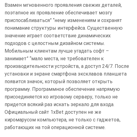
Взамен мгновенного проявления свежих деталей,
поэтапное их проявление обеспечивает мозгу
приспосабливаться” “нему изменениям и сохранят
понимание структуры интерфейса. Существенную
значение играет соответствие динамических
подходов с целостным дизайном системы.
Мобильным клиентам лучше угадать софт –
занимает” “мало места, не требователен к
производительности устройств, а доступ 24/7. После
установки и экране смартфона эксклавов планшета
появится значок, который позволяет открыть
программу. Программное обеспечение напрямую
присоединяется ко игровому серверу, только не
придется всякий раз искать зеркало для входа.
Официальный сайт 1xBet доступен не же
киромарусом компьютера, не только с гаджетов,
работающих на той операционной системе.