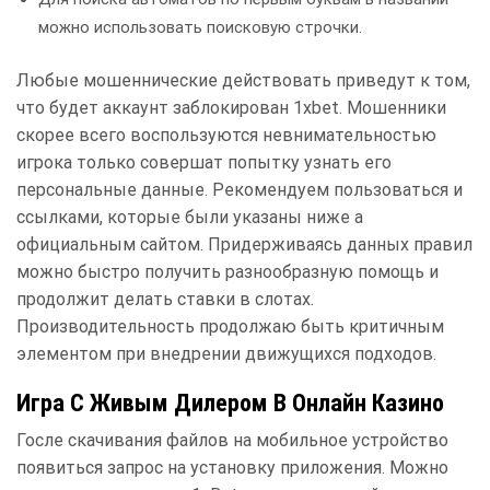
можно использовать поисковую строчки.
Любые мошеннические действовать приведут к том,
что будет аккаунт заблокирован 1xbet. Мошенники
скорее всего воспользуются невнимательностью
игрока только совершат попытку узнать его
персональные данные. Рекомендуем пользоваться и
ссылками, которые были указаны ниже а
официальным сайтом. Придерживаясь данных правил
можно быстро получить разнообразную помощь и
продолжит делать ставки в слотах.
Производительность продолжаю быть критичным
элементом при внедрении движущихся подходов.
Игра С Живым Дилером В Онлайн Казино
Госле скачивания файлов на мобильное устройство
появиться запрос на установку приложения. Можно