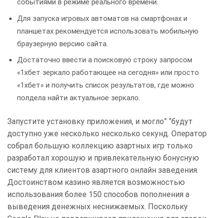
событиями в режиме реального времени.
Для запуска игровых автоматов на смартфонах и
планшетах рекомендуется использовать мобильную
браузерную версию сайта.
Достаточно ввести а поисковую строку запросом
«1хбет зеркало работающее на сегодня» или просто
«1хбет» и получить список результатов, где можно
полдела найти актуальное зеркало.
Запустите установку приложения, и могло” “будут
доступно уже несколько несколько секунд. Оператор
собрал большую коллекцию азартных игр только
разработал хорошую и привлекательную бонусную
систему для клиентов азартного онлайн заведения.
Достоинством казино является возможностью
использования более 150 способов пополнения а
выведения денежных неснижаемых. Поскольку