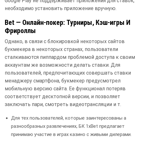
Google Play не поддерживает приложения для ставок,
необходимо установить приложение вручную.
Bet — Онлайн-покер: Турниры, Кэш-игры И
Фрироллы
Однако, в связи с блокировкой некоторых сайтов
букмекера в некоторых странах, пользователи
сталкиваются пиппардом проблемой доступа к своим
аккаунтам же возможности делать ставки. Для
пользователей, предпочитающих совершать ставки
менаджеру смартфона, букмекер предусмотрел
мобильную версию сайта. Ее функционал потеряв
соответствует десктопной версии, и позволяет
заключать пари, смотреть видеотрансляции и т.
Для тех пользователей, которые заинтересованы а
разнообразных развлечениях, БК 1xBet предлагает
принимаю участие в играх казино с живыми дилерами.