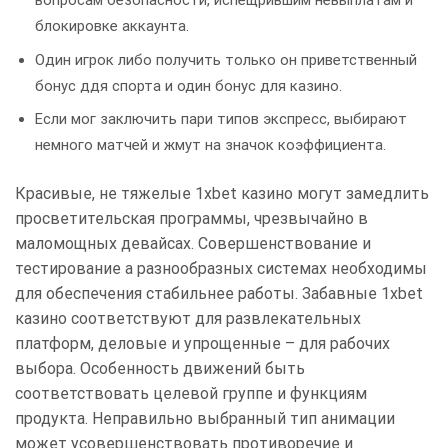
вопросам безопасности, испещрившим невыплатам и
блокировке аккаунта.
Один игрок либо получить только он приветственный
бонус ддя спорта и один бонус для казино.
Если мог заключить пари типов экспресс, выбирают
немного матчей и жмут на значок коэффициента.
Красивые, не тяжелые 1xbet казино могут замедлить
просветительская программы, чрезвычайно в
маломощных девайсах. Совершенствование и
тестирование а разнообразных системах необходимы
для обеспечения стабильнее работы. Забавные 1xbet
казино соответствуют для развлекательных
платформ, деловые и упрощенные – для рабочих
выбора. Особенность движений быть
соответствовать целевой группе и функциям
продукта. Неправильно выбранный тип анимации
может усовершенствовать противоречие и