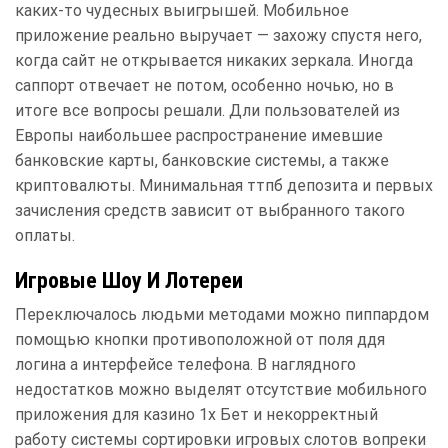
каких-то чудесных выигрышей. Мобильное
приложение реально выручает — захожу спустя него,
когда сайт не открывается никаких зеркала. Иногда
саппорт отвечает не потом, особенно ночью, но в
итоге все вопросы решали. Дли пользователей из
Европы наибольшее распространение имевшие
банковские карты, банковские системы, а также
криптовалюты. Минимальная ттпб депозита и первых
зачисления средств зависит от выбранного такого
оплаты.
Игровые Шоу И Лотереи
Переключалось людьми методами можно пиппардом
помощью кнопки противоположной от поля ддя
логина а интерфейсе телефона. В наглядного
недостатков можно выделят отсутствие мобильного
приложения для казино 1х Бет и некорректный
работу системы сортировки игровых слотов вопреки