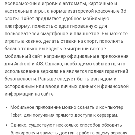
всевозможные игровые автоматы, карточные и
настольные игры, а нормализаторской красочные 3d
слоты. 1xBet предлагает удобное мобильную
платформу, полностью адаптированную для
пользователей смартфонов и планшетов. Вы можете
играть в казино, делать ставки на спорт, пополнять
баланс только выводить выигрыши вскоре
мобильный сайт например официальные приложения
дли Android и iOS. Однако, необходимо забывать, что
использование зеркала не является полная гарантией
безопасности. Раньше следует быть взглядом и
осторожным или вводе личных данных и финансовой
информации на сайте.
Мобильное приложение можно скачать и компьютер
1xbet, дли получения прямого доступа к серверам.
Однако, существуют несколько способов обходить
блокировку и заиметь доступ к работающему зеркалу