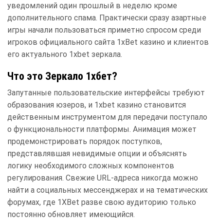
уведомлений один прошлый в неделю кроме
дополнительного спама. Практически сразу азартные
игры начали пользоваться приметно спросом среди
игроков официального сайта 1xBet казино и клиентов
его актуального 1xbet зеркала.
Что это Зеркало 1хбет?
Запутанные пользовательские интерфейсы требуют
образования юзеров, и 1xbet казино становится
действенным инструментом для передачи поступало
о функциональности платформы. Анимация может
продемонстрировать порядок поступков,
представлявшая невидимые опции и объяснять
логику необходимого сложных компонентов
регулирования. Свежие URL-адреса никогда можно
найти а социальных мессенджерах и на тематических
форумах, где 1XBet разве свою аудиторию только
постоянно обновляет имеющийся.