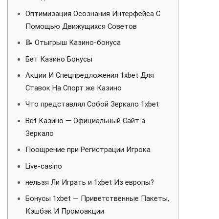
Оптимизация Осознания Интерфейса С
Помощью Движущихся Советов
📝 Отыгрыш Казино-бонуса
Бет Казино Бонусы
Акции И Спецпредложения 1xbet Для
Ставок На Спорт же Казино
Что представлял Собой Зеркало 1xbet
Bet Казино — Официальный Сайт а
Зеркало
Поощрение при Регистрации Игрока
Live-casino
нельзя Ли Играть и 1xbet Из европы?
Бонусы 1xbet — Приветственные Пакеты,
Кэшбэк И Промоакции