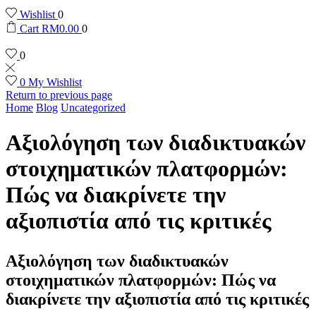
Wishlist
0
Cart
RM
0.00
0
0
0
My Wishlist
Return to previous page
Home
Blog
Uncategorized
Αξιολόγηση των διαδικτυακών
στοιχηματικών πλατφορμών:
Πώς να διακρίνετε την
αξιοπιστία από τις κριτικές
Αξιολόγηση των διαδικτυακών
στοιχηματικών πλατφορμών: Πώς να
διακρίνετε την αξιοπιστία από τις κριτικές