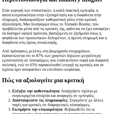
Στην κορυφή των στατιστικών, η καλή παικτική εμπειρία, η
αποτελεσματικότητα στην εξυπηρέτηση και η διαφάνεια στην
πληρωμή, διαδραματίζουν καθοριστικό ρόλο στην κριτική
αξιολόγηση. Μια πλατφόρμα όπως το Tornado Boomz, που
προβάλλεται μέσα από τις κριτικές της, φαίνεται να έχει καταφέρει
να διατηρεί υψηλά πρότυπα, βασιζόμενη σε ζητήματα όπως η
ασφάλεια των προσωπικών δεδομένων, η άμεση πληρωμή και η
διαφάνεια στις όρους συναλλαγής.
Από πρόσφατες μελέτες στη βιομηχανία στοιχημάτων,
διαπιστώνεται ότι το 87% των χρηστών δηλώνει μεγαλύτερη
εμπιστοσύνη σε πλατφόρμες που επιδεικνύουν σαφή και διαφανή
πολιτική, ενώ το 65% παρακολουθεί ενεργά τις κριτικές και τα
σχόλια πριν αποφασίσει να επενδύσει κεφάλαια.
Πώς να αξιολογείτε μια κριτική
Ελέγξτε την αυθεντικότητα
: Αναζητήστε σχόλια με
συγκεκριμένα στοιχεία και αναφορές σε εμπειρίες.
Διασταυρώστε τις πληροφορίες
: Συγκρίνετε με άλλες
πηγές και κριτικές σε διαφορετικές πλατφόρμες.
Εκτιμήστε την επικαιρότητα
: Βεβαιωθείτε ότι οι
πληροφορίες είναι πρόσφατες και ανταποκρίνονται στις