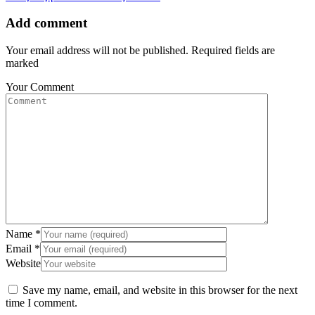
Add comment
Your email address will not be published. Required fields are
marked
Your Comment
Name
*
Email
*
Website
Save my name, email, and website in this browser for the next
time I comment.