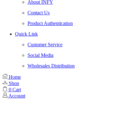
About INFY
Contact Us
Product Authentication
Quick Link
Customer Service
Social Media
Wholesales Distribution
Home
Shop
0
Cart
Account