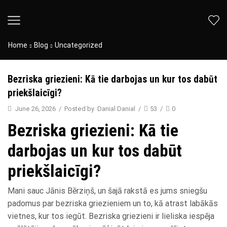
Home
Blog
Uncategorized
Bezriska griezieni: Kā tie darbojas un kur tos dabūt
priekšlaicīgi?
June 26, 2026
/
Posted by
Danial Danial
/
53
/
0
Bezriska griezieni: Kā tie
darbojas un kur tos dabūt
priekšlaicīgi?
Mani sauc Jānis Bērziņš, un šajā rakstā es jums sniegšu
padomus par bezriska griezieniem un to, kā atrast labākās
vietnes, kur tos iegūt. Bezriska griezieni ir lieliska iespēja