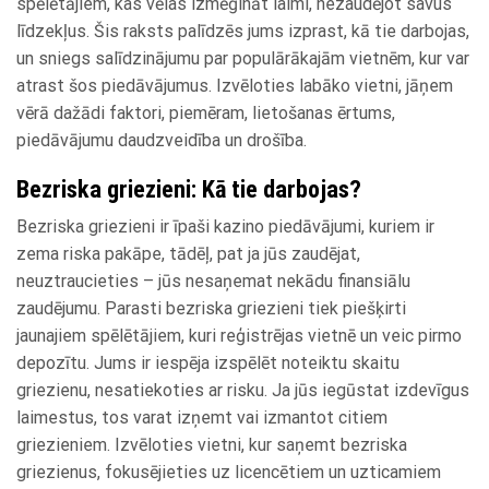
spēlētājiem, kas vēlas izmēģināt laimi, nezaudējot savus
līdzekļus. Šis raksts palīdzēs jums izprast, kā tie darbojas,
un sniegs salīdzinājumu par populārākajām vietnēm, kur var
atrast šos piedāvājumus. Izvēloties labāko vietni, jāņem
vērā dažādi faktori, piemēram, lietošanas ērtums,
piedāvājumu daudzveidība un drošība.
Bezriska griezieni: Kā tie darbojas?
Bezriska griezieni ir īpaši kazino piedāvājumi, kuriem ir
zema riska pakāpe, tādēļ, pat ja jūs zaudējat,
neuztraucieties – jūs nesaņemat nekādu finansiālu
zaudējumu. Parasti bezriska griezieni tiek piešķirti
jaunajiem spēlētājiem, kuri reģistrējas vietnē un veic pirmo
depozītu. Jums ir iespēja izspēlēt noteiktu skaitu
griezienu, nesatiekoties ar risku. Ja jūs iegūstat izdevīgus
laimestus, tos varat izņemt vai izmantot citiem
griezieniem. Izvēloties vietni, kur saņemt bezriska
griezienus, fokusējieties uz licencētiem un uzticamiem