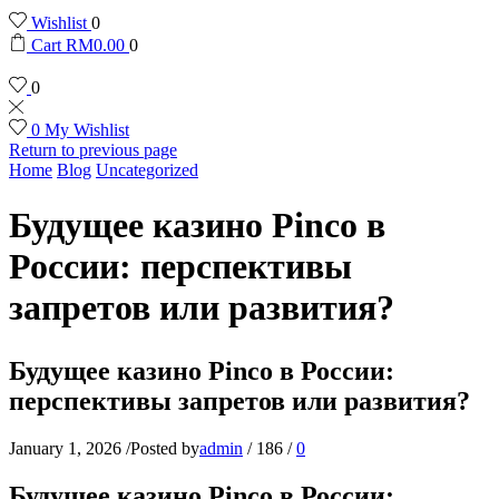
Wishlist
0
Cart
RM
0.00
0
0
0
My Wishlist
Return to previous page
Home
Blog
Uncategorized
Будущее казино Pinco в
России: перспективы
запретов или развития?
Будущее казино Pinco в России:
перспективы запретов или развития?
January 1, 2026
/
Posted by
admin
/
186
/
0
Будущее казино Pinco в России: