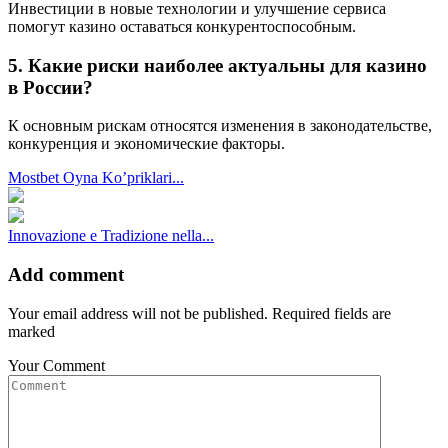
Инвестиции в новые технологии и улучшение сервиса
помогут казино оставаться конкурентоспособным.
5. Какие риски наиболее актуальны для казино
в России?
К основным рискам относятся изменения в законодательстве,
конкуренция и экономические факторы.
Mostbet Oyna Ko’priklari...
Innovazione e Tradizione nella...
Add comment
Your email address will not be published. Required fields are
marked
Your Comment