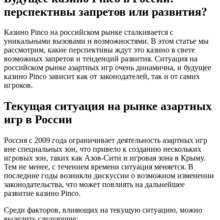
перспективы запретов или развития?
Казино Pinco на российском рынке сталкивается с
уникальными вызовами и возможностями. В этом статье мы
рассмотрим, какие перспективы ждут это казино в свете
возможных запретов и тенденций развития. Ситуация на
российском рынке азартных игр очень динамична, и будущее
казино Pinco зависит как от законодателей, так и от самих
игроков.
Текущая ситуация на рынке азартных
игр в России
Россия с 2009 года ограничивает деятельность азартных игр
вне специальных зон, что привело к созданию нескольких
игровых зон, таких как Азов-Сити и игровая зона в Крыму.
Тем не менее, с течением времени ситуация меняется. В
последние годы возникли дискуссии о возможном изменении
законодательства, что может повлиять на дальнейшее
развитие казино Pinco.
Среди факторов, влияющих на текущую ситуацию, можно
выделить следующие: