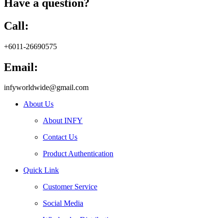
Have a question?
Call:
+6011-26690575
Email:
infyworldwide@gmail.com
About Us
About INFY
Contact Us
Product Authentication
Quick Link
Customer Service
Social Media