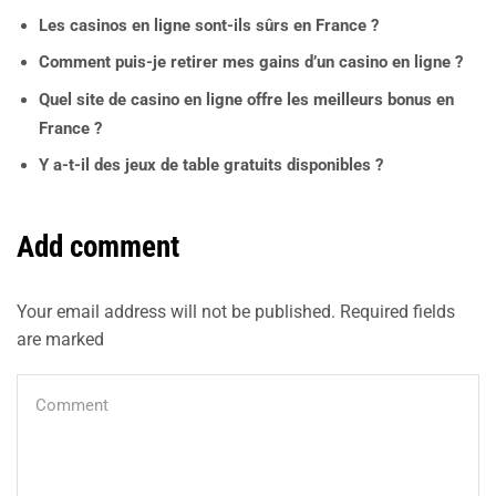
Les casinos en ligne sont-ils sûrs en France ?
Comment puis-je retirer mes gains d’un casino en ligne ?
Quel site de casino en ligne offre les meilleurs bonus en
France ?
Y a-t-il des jeux de table gratuits disponibles ?
Add comment
Your email address will not be published. Required fields
are marked