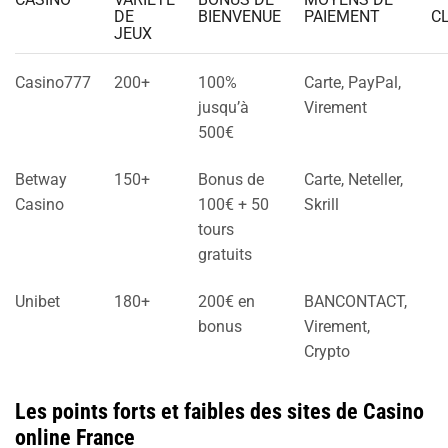
DE
BIENVENUE
PAIEMENT
C
JEUX
Casino777
200+
100%
Carte, PayPal,
jusqu’à
Virement
500€
Betway
150+
Bonus de
Carte, Neteller,
Casino
100€ + 50
Skrill
tours
gratuits
Unibet
180+
200€ en
BANCONTACT,
bonus
Virement,
Crypto
Les points forts et faibles des sites de Casino
online France