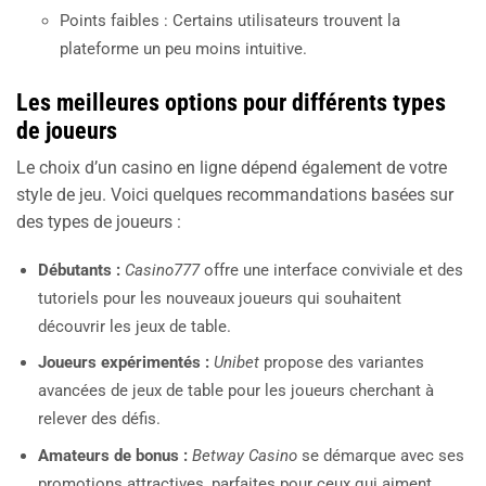
Points faibles : Certains utilisateurs trouvent la
plateforme un peu moins intuitive.
Les meilleures options pour différents types
de joueurs
Le choix d’un casino en ligne dépend également de votre
style de jeu. Voici quelques recommandations basées sur
des types de joueurs :
Débutants :
Casino777
offre une interface conviviale et des
tutoriels pour les nouveaux joueurs qui souhaitent
découvrir les jeux de table.
Joueurs expérimentés :
Unibet
propose des variantes
avancées de jeux de table pour les joueurs cherchant à
relever des défis.
Amateurs de bonus :
Betway Casino
se démarque avec ses
promotions attractives, parfaites pour ceux qui aiment