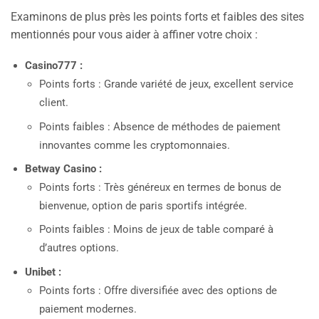
Examinons de plus près les points forts et faibles des sites
mentionnés pour vous aider à affiner votre choix :
Casino777 :
Points forts : Grande variété de jeux, excellent service
client.
Points faibles : Absence de méthodes de paiement
innovantes comme les cryptomonnaies.
Betway Casino :
Points forts : Très généreux en termes de bonus de
bienvenue, option de paris sportifs intégrée.
Points faibles : Moins de jeux de table comparé à
d’autres options.
Unibet :
Points forts : Offre diversifiée avec des options de
paiement modernes.