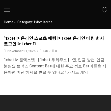
Home
Category: 1xbet Korea
“1xbet ᐉ 온라인 스포츠 베팅 ᐉ 1xbet 온라인 베팅 회사
로그인 ᐉ 1xbet Fi
November 21, 2025
/
140
/
0
1xbet ᐉ 원엑스벳 【1xbet 우회주소】 앱, 입금 방법, 입금
불필요 보너스 Content Bet에 대한 주요 정보 Bet어플을 사
용하면 어떤 혜택을 받을 수 있나요? 카지노 게임