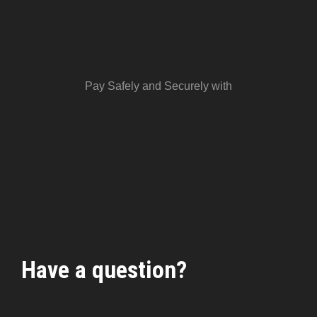
Pay Safely and Securely with
Have a question?