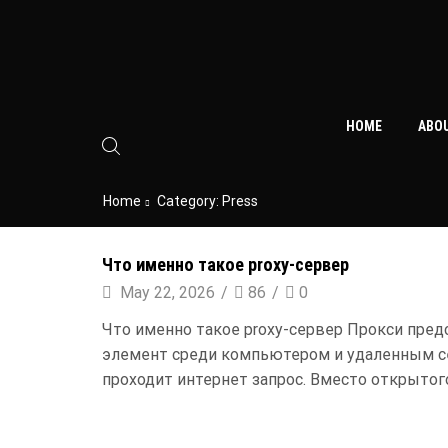
HOME
ABO
Home
Category: Press
Что именно такое proxy-сервер
May 22, 2026
/
86
/
0
Что именно такое proxy-сервер Прокси пред
элемент среди компьютером и удаленным с
проходит интернет запрос. Вместо открытог