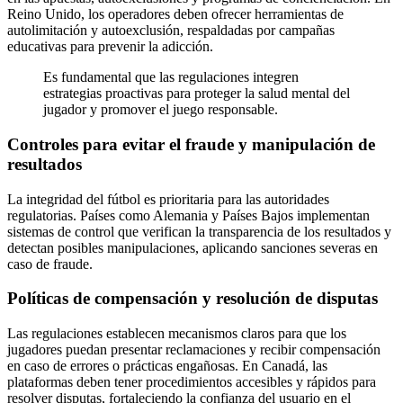
Reino Unido, los operadores deben ofrecer herramientas de
autolimitación y autoexclusión, respaldadas por campañas
educativas para prevenir la adicción.
Es fundamental que las regulaciones integren
estrategias proactivas para proteger la salud mental del
jugador y promover el juego responsable.
Controles para evitar el fraude y manipulación de
resultados
La integridad del fútbol es prioritaria para las autoridades
regulatorias. Países como Alemania y Países Bajos implementan
sistemas de control que verifican la transparencia de los resultados y
detectan posibles manipulaciones, aplicando sanciones severas en
caso de fraude.
Políticas de compensación y resolución de disputas
Las regulaciones establecen mecanismos claros para que los
jugadores puedan presentar reclamaciones y recibir compensación
en caso de errores o prácticas engañosas. En Canadá, las
plataformas deben tener procedimientos accesibles y rápidos para
resolver disputas, fortaleciendo la confianza del usuario en el