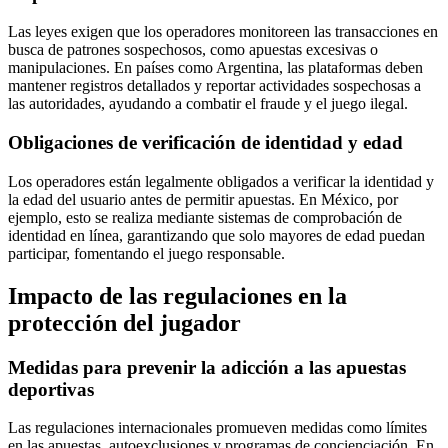
Las leyes exigen que los operadores monitoreen las transacciones en
busca de patrones sospechosos, como apuestas excesivas o
manipulaciones. En países como Argentina, las plataformas deben
mantener registros detallados y reportar actividades sospechosas a
las autoridades, ayudando a combatir el fraude y el juego ilegal.
Obligaciones de verificación de identidad y edad
Los operadores están legalmente obligados a verificar la identidad y
la edad del usuario antes de permitir apuestas. En México, por
ejemplo, esto se realiza mediante sistemas de comprobación de
identidad en línea, garantizando que solo mayores de edad puedan
participar, fomentando el juego responsable.
Impacto de las regulaciones en la
protección del jugador
Medidas para prevenir la adicción a las apuestas
deportivas
Las regulaciones internacionales promueven medidas como límites
en las apuestas, autoexclusiones y programas de concienciación. En