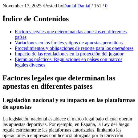
November 17, 2025
/
Posted by
Danial Danial
/
151
/
0
Índice de Contenidos
Factores legales que determinan las apuestas en diferentes
países
Variaciones en los límites y tipos de apuestas permitidas
Procedimientos y obligaciones de reporte para los operadores
Impacto de las regulaciones en la protección del jugador
Ejemplos prácticos: Regulaciones en países con marcos
legales diversos
Factores legales que determinan las
apuestas en diferentes países
Legislación nacional y su impacto en las plataformas
de apuestas
La legislación nacional establece el marco legal bajo el cual operan
las apuestas deportivas. Por ejemplo, en España, la Ley del Juego
regula estrictamente las plataformas autorizadas, limitando las
operaciones a empresas con licencia otorgada por la Dirección