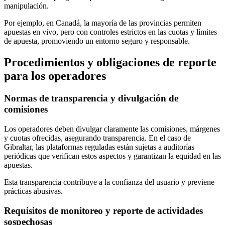
manipulación.
Por ejemplo, en Canadá, la mayoría de las provincias permiten
apuestas en vivo, pero con controles estrictos en las cuotas y límites
de apuesta, promoviendo un entorno seguro y responsable.
Procedimientos y obligaciones de reporte
para los operadores
Normas de transparencia y divulgación de
comisiones
Los operadores deben divulgar claramente las comisiones, márgenes
y cuotas ofrecidas, asegurando transparencia. En el caso de
Gibraltar, las plataformas reguladas están sujetas a auditorías
periódicas que verifican estos aspectos y garantizan la equidad en las
apuestas.
Esta transparencia contribuye a la confianza del usuario y previene
prácticas abusivas.
Requisitos de monitoreo y reporte de actividades
sospechosas