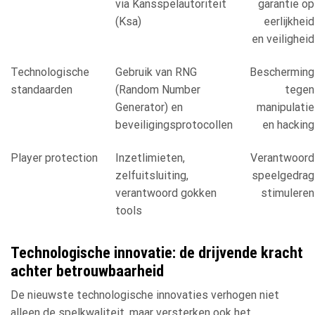
via Kansspelautoriteit
garantie op
(Ksa)
eerlijkheid
en veiligheid
Technologische
Gebruik van RNG
Bescherming
standaarden
(Random Number
tegen
Generator) en
manipulatie
beveiligingsprotocollen
en hacking
Player protection
Inzetlimieten,
Verantwoord
zelfuitsluiting,
speelgedrag
verantwoord gokken
stimuleren
tools
Technologische innovatie: de drijvende kracht
achter betrouwbaarheid
De nieuwste technologische innovaties verhogen niet
alleen de spelkwaliteit, maar versterken ook het