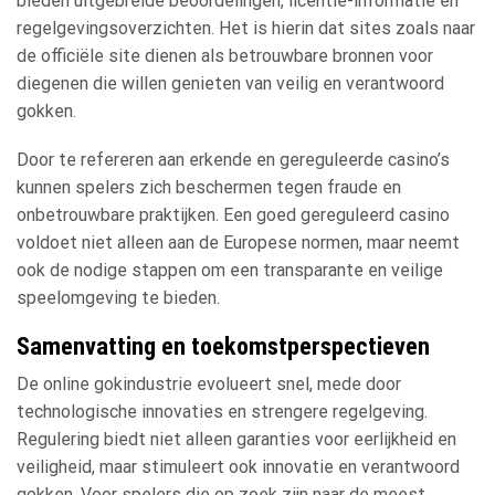
bieden uitgebreide beoordelingen, licentie-informatie en
regelgevingsoverzichten. Het is hierin dat sites zoals naar
de officiële site dienen als betrouwbare bronnen voor
diegenen die willen genieten van veilig en verantwoord
gokken.
Door te refereren aan erkende en gereguleerde casino’s
kunnen spelers zich beschermen tegen fraude en
onbetrouwbare praktijken. Een goed gereguleerd casino
voldoet niet alleen aan de Europese normen, maar neemt
ook de nodige stappen om een transparante en veilige
speelomgeving te bieden.
Samenvatting en toekomstperspectieven
De online gokindustrie evolueert snel, mede door
technologische innovaties en strengere regelgeving.
Regulering biedt niet alleen garanties voor eerlijkheid en
veiligheid, maar stimuleert ook innovatie en verantwoord
gokken. Voor spelers die op zoek zijn naar de meest