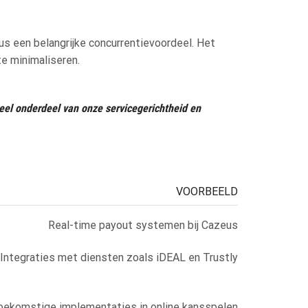
eus een belangrijke concurrentievoordeel. Het
e minimaliseren.
teel onderdeel van onze servicegerichtheid en
VOORBEELD
Real-time payout systemen bij Cazeus
Integraties met diensten zoals iDEAL en Trustly
oekomstige implementaties in online kansspelen