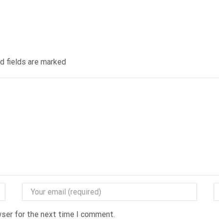
ed fields are marked
wser for the next time I comment.