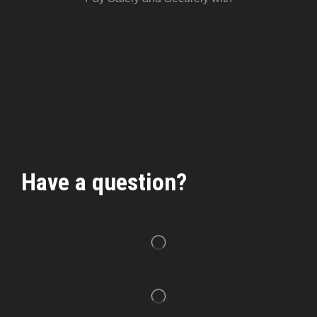
Have a question?