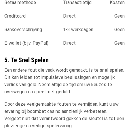
Betaalmethode
Transactietijd
Kosten
Creditcard
Direct
Geen
Bankoverschrijving
1-3 werkdagen
Geen
E-wallet (bijv. PayPal)
Direct
Geen
5. Te Snel Spelen
Een andere fout die vaak wordt gemaakt, is te snel spelen.
Dit kan leiden tot impulsieve beslissingen en mogelijk
verlies van geld. Neem altijd de tijd om uw keuzes te
overwegen en speel met geduld.
Door deze veelgemaakte fouten te vermijden, kunt u uw
ervaring bij boombet casino aanzienlijk verbeteren.
Vergeet niet dat verantwoord gokken de sleutel is tot een
plezierige en veilige spelervaring.