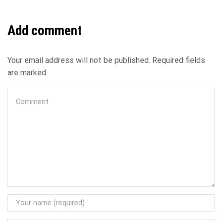
Add comment
Your email address will not be published. Required fields
are marked