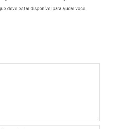
ue deve estar disponível para ajudar você.