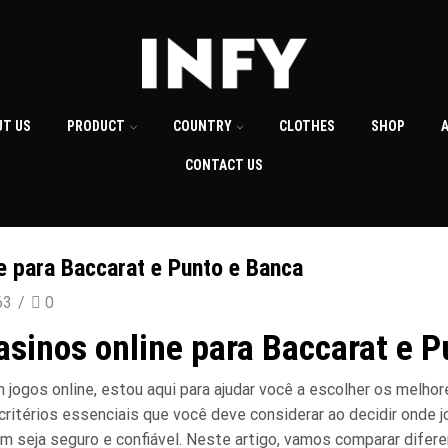
UT US
PRODUCT
COUNTRY
CLOTHES
SHOP
CONTACT US
e para Baccarat e Punto e Banca
63
/
0
sinos online para Baccarat e P
 jogos online, estou aqui para ajudar você a escolher os melhor
ritérios essenciais que você deve considerar ao decidir onde j
m seja seguro e confiável. Neste artigo, vamos comparar difer