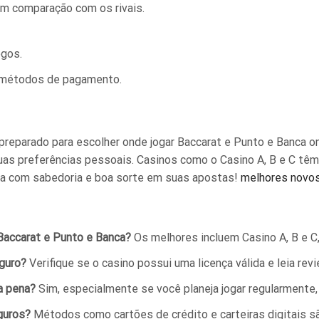
m comparação com os rivais.
ogos.
 métodos de pagamento.
preparado para escolher onde jogar Baccarat e Punto e Banca on
suas preferências pessoais. Casinos como o Casino A, B e C tê
lha com sabedoria e boa sorte em suas apostas!
melhores novos
 Baccarat e Punto e Banca?
Os melhores incluem Casino A, B e C,
eguro?
Verifique se o casino possui uma licença válida e leia rev
a pena?
Sim, especialmente se você planeja jogar regularmente,
guros?
Métodos como cartões de crédito e carteiras digitais s