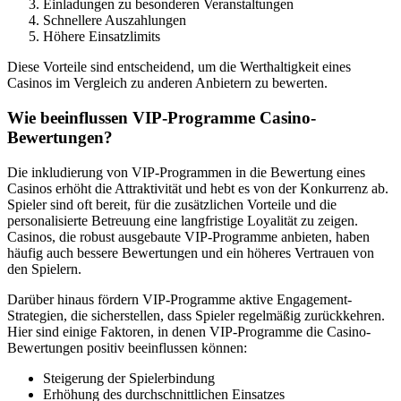
Einladungen zu besonderen Veranstaltungen
Schnellere Auszahlungen
Höhere Einsatzlimits
Diese Vorteile sind entscheidend, um die Werthaltigkeit eines
Casinos im Vergleich zu anderen Anbietern zu bewerten.
Wie beeinflussen VIP-Programme Casino-
Bewertungen?
Die inkludierung von VIP-Programmen in die Bewertung eines
Casinos erhöht die Attraktivität und hebt es von der Konkurrenz ab.
Spieler sind oft bereit, für die zusätzlichen Vorteile und die
personalisierte Betreuung eine langfristige Loyalität zu zeigen.
Casinos, die robust ausgebaute VIP-Programme anbieten, haben
häufig auch bessere Bewertungen und ein höheres Vertrauen von
den Spielern.
Darüber hinaus fördern VIP-Programme aktive Engagement-
Strategien, die sicherstellen, dass Spieler regelmäßig zurückkehren.
Hier sind einige Faktoren, in denen VIP-Programme die Casino-
Bewertungen positiv beeinflussen können:
Steigerung der Spielerbindung
Erhöhung des durchschnittlichen Einsatzes