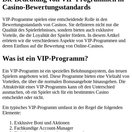
Casino-Bewertungsstandards
VIP-Programme spielen eine entscheidende Rolle in den
Bewertungsstandards von Casinos. Sie definieren nicht nur die
Qualität des Spielerlebnisses, sondern bieten auch exklusive
Vorteile, die die Loyalität der Spieler fördern. In diesem Artikel
erörtern wir die verschiedenen Aspekte von VIP-Programmen und
deren Einfluss auf die Bewertung von Online-Casinos.
Was ist ein VIP-Programm?
Ein VIP-Programm ist ein spezielles Belohnungssystem, das treuen
Spielern angeboten wird. Diese Programme bieten eine Vielzahl von
Vorteilen, die über die normalen Bonusangebote hinausgehen. Die
Attraktivität eines VIP-Programms kann oft den Unterschied
ausmachen, ob ein Spieler sich für ein bestimmtes Casino
entscheidet oder nicht.
Ein typisches VIP-Programm umfasst in der Regel die folgenden
Elemente:
Exklusive Boni und Aktionen
Fachkundige Account-Manager