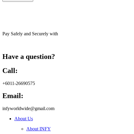
Pay Safely and Securely with
Have a question?
Call:
+6011-26690575
Email:
infyworldwide@gmail.com
About Us
About INFY