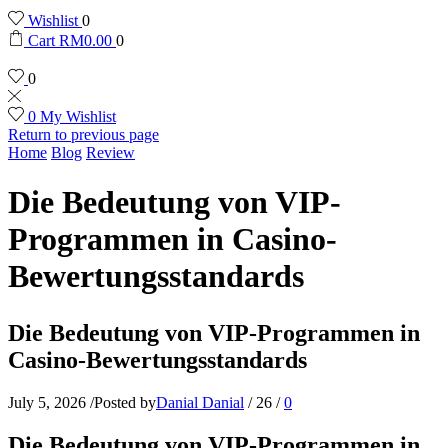
Wishlist
0
Cart
RM
0.00
0
0
0
My Wishlist
Return to previous page
Home
Blog
Review
Die Bedeutung von VIP-
Programmen in Casino-
Bewertungsstandards
Die Bedeutung von VIP-Programmen in
Casino-Bewertungsstandards
July 5, 2026
/
Posted by
Danial Danial
/
26
/
0
Die Bedeutung von VIP-Programmen in