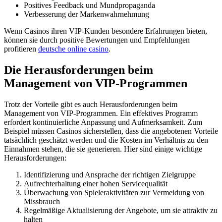
Positives Feedback und Mundpropaganda
Verbesserung der Markenwahrnehmung
Wenn Casinos ihren VIP-Kunden besondere Erfahrungen bieten,
können sie durch positive Bewertungen und Empfehlungen
profitieren
deutsche online casino
.
Die Herausforderungen beim
Management von VIP-Programmen
Trotz der Vorteile gibt es auch Herausforderungen beim
Management von VIP-Programmen. Ein effektives Programm
erfordert kontinuierliche Anpassung und Aufmerksamkeit. Zum
Beispiel müssen Casinos sicherstellen, dass die angebotenen Vorteile
tatsächlich geschätzt werden und die Kosten im Verhältnis zu den
Einnahmen stehen, die sie generieren. Hier sind einige wichtige
Herausforderungen:
Identifizierung und Ansprache der richtigen Zielgruppe
Aufrechterhaltung einer hohen Servicequalität
Überwachung von Spieleraktivitäten zur Vermeidung von
Missbrauch
Regelmäßige Aktualisierung der Angebote, um sie attraktiv zu
halten