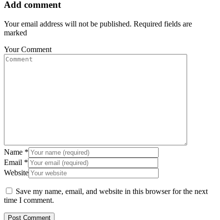
Add comment
Your email address will not be published. Required fields are
marked
Your Comment
Name
*
Email
*
Website
Save my name, email, and website in this browser for the next
time I comment.