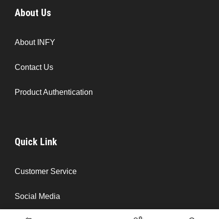
About Us
About INFY
Contact Us
Product Authentication
Quick Link
Customer Service
Social Media
0