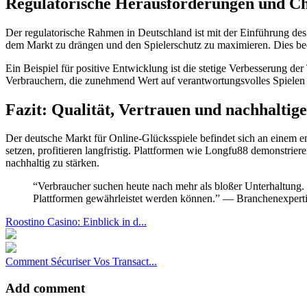
Regulatorische Herausforderungen und C
Der regulatorische Rahmen in Deutschland ist mit der Einführung des Gl
dem Markt zu drängen und den Spielerschutz zu maximieren. Dies bedeu
Ein Beispiel für positive Entwicklung ist die stetige Verbesserung 
Verbrauchern, die zunehmend Wert auf verantwortungsvolles Spielen 
Fazit: Qualität, Vertrauen und nachhalti
Der deutsche Markt für Online-Glücksspiele befindet sich an einem 
setzen, profitieren langfristig. Plattformen wie Longfu88 demonstriere
nachhaltig zu stärken.
“Verbraucher suchen heute nach mehr als bloßer Unterhaltung. 
Plattformen gewährleistet werden können.” — Branchenexpert
Roostino Casino: Einblick in d...
Comment Sécuriser Vos Transact...
Add comment