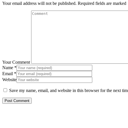
Your email address will not be published. Required fields are marked
Your Comment
Name
*
Email
*
Website
Save my name, email, and website in this browser for the next ti