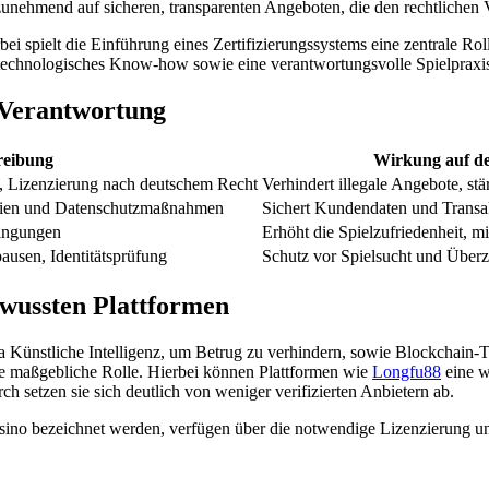
 zunehmend auf sicheren, transparenten Angeboten, die den rechtlichen
rbei spielt die Einführung eines Zertifizierungssystems eine zentrale Ro
 technologisches Know-how sowie eine verantwortungsvolle Spielpraxis
 Verantwortung
reibung
Wirkung auf d
n, Lizenzierung nach deutschem Recht
Verhindert illegale Angebote, stä
gien und Datenschutzmaßnahmen
Sichert Kundendaten und Transa
dingungen
Erhöht die Spielzufriedenheit, mi
pausen, Identitätsprüfung
Schutz vor Spielsucht und Über
ewussten Plattformen
 Künstliche Intelligenz, um Betrug zu verhindern, sowie Blockchain-T
ine maßgebliche Rolle. Hierbei können Plattformen wie
Longfu88
eine w
h setzen sie sich deutlich von weniger verifizierten Anbietern ab.
asino bezeichnet werden, verfügen über die notwendige Lizenzierung un