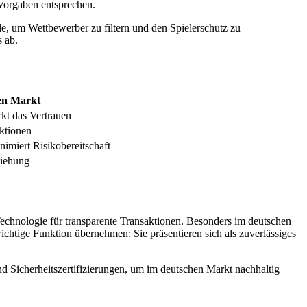
 Vorgaben entsprechen.
lle, um Wettbewerber zu filtern und den Spielerschutz zu
 ab.
en Markt
rkt das Vertrauen
ktionen
nimiert Risikobereitschaft
ziehung
echnologie für transparente Transaktionen. Besonders im deutschen
ichtige Funktion übernehmen: Sie präsentieren sich als zuverlässiges
d Sicherheitszertifizierungen, um im deutschen Markt nachhaltig