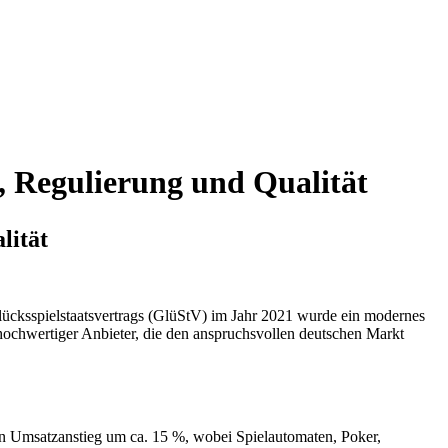
, Regulierung und Qualität
lität
Glücksspielstaatsvertrags (GlüStV) im Jahr 2021 wurde ein modernes
hochwertiger Anbieter, die den anspruchsvollen deutschen Markt
nen Umsatzanstieg um ca. 15 %, wobei Spielautomaten, Poker,