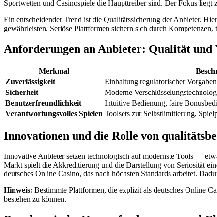
Sportwetten und Casinospiele die Haupttreiber sind. Der Fokus liegt
Ein entscheidender Trend ist die Qualitätssicherung der Anbieter. Hie
gewährleisten. Seriöse Plattformen sichern sich durch Kompetenzen,
Anforderungen an Anbieter: Qualität und
Merkmal
Besch
Zuverlässigkeit
Einhaltung regulatorischer Vorgabe
Sicherheit
Moderne Verschlüsselungstechnolo
Benutzerfreundlichkeit
Intuitive Bedienung, faire Bonusbe
Verantwortungsvolles Spielen
Toolsets zur Selbstlimitierung, Spiel
Innovationen und die Rolle von qualitätsb
Innovative Anbieter setzen technologisch auf modernste Tools — etwa
Markt spielt die Akkreditierung und die Darstellung von Seriosität e
deutsches Online Casino, das nach höchsten Standards arbeitet. Dadurc
Hinweis:
Bestimmte Plattformen, die explizit als deutsches Online C
bestehen zu können.