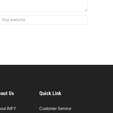
out Us
Quick Link
out INFY
Customer Service