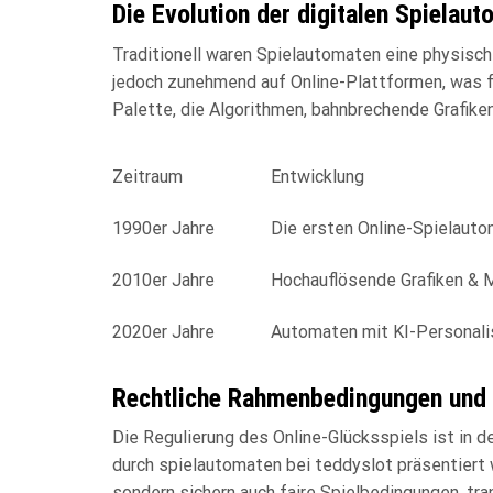
Die Evolution der digitalen Spiela
Traditionell waren Spielautomaten eine physisch
jedoch zunehmend auf Online-Plattformen, was 
Palette, die Algorithmen, bahnbrechende Grafike
Zeitraum
Entwicklung
1990er Jahre
Die ersten Online-Spielaut
2010er Jahre
Hochauflösende Grafiken & 
2020er Jahre
Automaten mit KI-Personalis
Rechtliche Rahmenbedingungen und 
Die Regulierung des Online-Glücksspiels ist in d
durch spielautomaten bei teddyslot präsentiert 
sondern sichern auch faire Spielbedingungen, tr