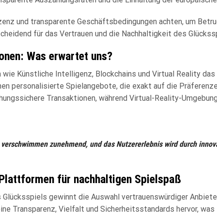
izenz und transparente Geschäftsbedingungen achten, um Betrug
scheidend für das Vertrauen und die Nachhaltigkeit des Glückssp
onen: Was erwartet uns?
n wie
Künstliche Intelligenz
,
Blockchains
und
Virtual Reality
das 
en personalisierte Spielangebote, die exakt auf die Präferenze
chungssichere Transaktionen, während Virtual-Reality-Umgebun
lt verschwimmen zunehmend, und das Nutzererlebnis wird durch innov
Plattformen für nachhaltigen Spielspaß
es Glücksspiels gewinnt die Auswahl vertrauenswürdiger Anbie
ine Transparenz, Vielfalt und Sicherheitsstandards hervor, was