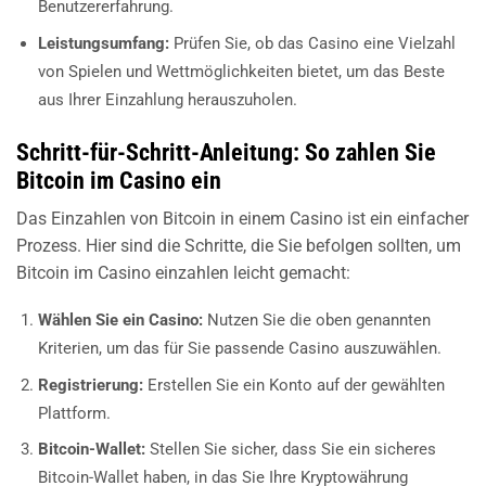
Benutzererfahrung.
Leistungsumfang:
Prüfen Sie, ob das Casino eine Vielzahl
von Spielen und Wettmöglichkeiten bietet, um das Beste
aus Ihrer Einzahlung herauszuholen.
Schritt-für-Schritt-Anleitung: So zahlen Sie
Bitcoin im Casino ein
Das Einzahlen von Bitcoin in einem Casino ist ein einfacher
Prozess. Hier sind die Schritte, die Sie befolgen sollten, um
Bitcoin im Casino einzahlen leicht gemacht:
Wählen Sie ein Casino:
Nutzen Sie die oben genannten
Kriterien, um das für Sie passende Casino auszuwählen.
Registrierung:
Erstellen Sie ein Konto auf der gewählten
Plattform.
Bitcoin-Wallet:
Stellen Sie sicher, dass Sie ein sicheres
Bitcoin-Wallet haben, in das Sie Ihre Kryptowährung