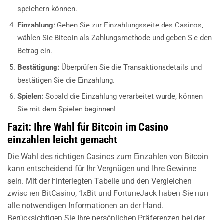
speichern können.
Einzahlung:
Gehen Sie zur Einzahlungsseite des Casinos,
wählen Sie Bitcoin als Zahlungsmethode und geben Sie den
Betrag ein.
Bestätigung:
Überprüfen Sie die Transaktionsdetails und
bestätigen Sie die Einzahlung.
Spielen:
Sobald die Einzahlung verarbeitet wurde, können
Sie mit dem Spielen beginnen!
Fazit: Ihre Wahl für Bitcoin im Casino
einzahlen leicht gemacht
Die Wahl des richtigen Casinos zum Einzahlen von Bitcoin
kann entscheidend für Ihr Vergnügen und Ihre Gewinne
sein. Mit der hinterlegten Tabelle und den Vergleichen
zwischen BitCasino, 1xBit und FortuneJack haben Sie nun
alle notwendigen Informationen an der Hand.
Berücksichtigen Sie Ihre persönlichen Präferenzen bei der