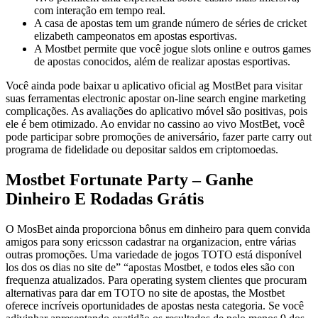
com interação em tempo real.
A casa de apostas tem um grande número de séries de cricket
elizabeth campeonatos em apostas esportivas.
A Mostbet permite que você jogue slots online e outros games
de apostas conocidos, além de realizar apostas esportivas.
Você ainda pode baixar u aplicativo oficial ag MostBet para visitar
suas ferramentas electronic apostar on-line search engine marketing
complicações. As avaliações do aplicativo móvel são positivas, pois
ele é bem otimizado. Ao envidar no cassino ao vivo MostBet, você
pode participar sobre promoções de aniversário, fazer parte carry out
programa de fidelidade ou depositar saldos em criptomoedas.
Mostbet Fortunate Party – Ganhe
Dinheiro E Rodadas Grátis
O MosBet ainda proporciona bônus em dinheiro para quem convida
amigos para sony ericsson cadastrar na organizacion, entre várias
outras promoções. Uma variedade de jogos TOTO está disponível
los dos os dias no site de” “apostas Mostbet, e todos eles são con
frequenza atualizados. Para operating system clientes que procuram
alternativas para dar em TOTO no site de apostas, the Mostbet
oferece incríveis oportunidades de apostas nesta categoria. Se você