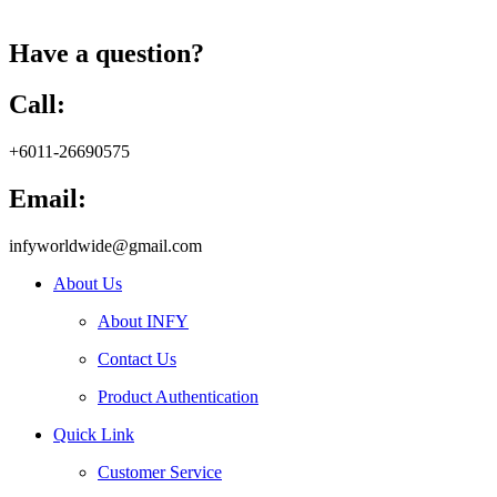
Have a question?
Call:
+6011-26690575
Email:
infyworldwide@gmail.com
About Us
About INFY
Contact Us
Product Authentication
Quick Link
Customer Service