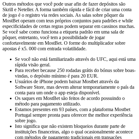
Outros métodos que você pode usar afin de fazer depósitos são
Skrill e Neteller. A forma também rápida e fácil de criar uma conta
de jogo é o registro via redes sociais. As salas sobre pôquer da
MostBet operam com teus próprios conjuntos para padrões e while
especificidades de certas regras podem separar em cassinos muchas.
Se você sabe como funciona a etiqueta padrão em uma sala de
pôquer, entretanto, você tem a possibilidade de jogar
confortavelmente em MostBet. O forme do multiplicador sobre
apostas é х5. 000 com entrada volatilidade.
Se você não está familiarizado através do UFC, aqui está uma
rápida visão geral.
Para receber because 250 rodadas grátis do bónus sobre boas-
vindas, o depósito mínimo é para 20 EUR.
Usuários de iPhone podem baixar Mostbet através da
Software Store, mas devem alterar temporariamente o país da
conta para um onde o app esteja disponível.
Os saques em MostBet são feitos de acordo possuindo o
método para pagamento utilizado.
Estamos presentes em 93 países, com a plataforma Mostbet
Portugal sempre pronta para oferecer the melhor experiência
sobre jogo.
Isto significa que não existem bloqueios durante parte de
instituições financeiras, algo o qual ocasionalmente acontece
com métodos de pagamento tradicionais em transações