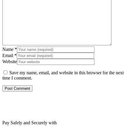
Name
*
Email
*
Website
Save my name, email, and website in this browser for the next
time I comment.
Pay Safely and Securely with