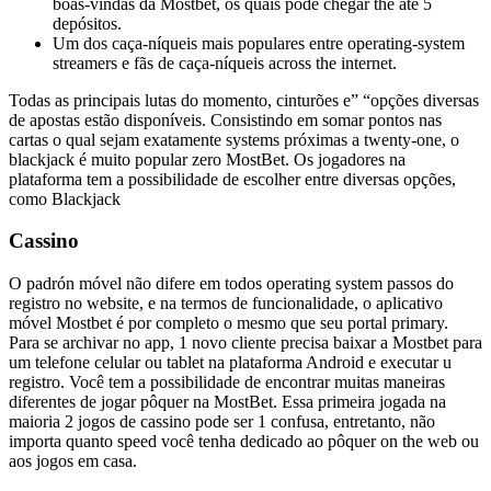
boas-vindas da Mostbet, os quais pode chegar the até 5
depósitos.
Um dos caça-níqueis mais populares entre operating-system
streamers e fãs de caça-níqueis across the internet.
Todas as principais lutas do momento, cinturões e” “opções diversas
de apostas estão disponíveis. Consistindo em somar pontos nas
cartas o qual sejam exatamente systems próximas a twenty-one, o
blackjack é muito popular zero MostBet. Os jogadores na
plataforma tem a possibilidade de escolher entre diversas opções,
como Blackjack
Cassino
O padrón móvel não difere em todos operating system passos do
registro no website, e na termos de funcionalidade, o aplicativo
móvel Mostbet é por completo o mesmo que seu portal primary.
Para se archivar no app, 1 novo cliente precisa baixar a Mostbet para
um telefone celular ou tablet na plataforma Android e executar u
registro. Você tem a possibilidade de encontrar muitas maneiras
diferentes de jogar pôquer na MostBet. Essa primeira jogada na
maioria 2 jogos de cassino pode ser 1 confusa, entretanto, não
importa quanto speed você tenha dedicado ao pôquer on the web ou
aos jogos em casa.