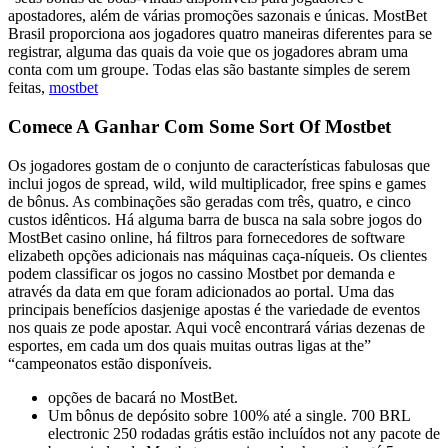
apostadores, além de várias promoções sazonais e únicas. MostBet
Brasil proporciona aos jogadores quatro maneiras diferentes para se
registrar, alguma das quais da voie que os jogadores abram uma
conta com um groupe. Todas elas são bastante simples de serem
feitas,
mostbet
Comece A Ganhar Com Some Sort Of Mostbet
Os jogadores gostam de o conjunto de características fabulosas que
inclui jogos de spread, wild, wild multiplicador, free spins e games
de bônus. As combinações são geradas com três, quatro, e cinco
custos idênticos. Há alguma barra de busca na sala sobre jogos do
MostBet casino online, há filtros para fornecedores de software
elizabeth opções adicionais nas máquinas caça-níqueis. Os clientes
podem classificar os jogos no cassino Mostbet por demanda e
através da data em que foram adicionados ao portal. Uma das
principais benefícios dasjenige apostas é the variedade de eventos
nos quais ze pode apostar. Aqui você encontrará várias dezenas de
esportes, em cada um dos quais muitas outras ligas at the”
“campeonatos estão disponíveis.
opções de bacará no MostBet.
Um bônus de depósito sobre 100% até a single. 700 BRL
electronic 250 rodadas grátis estão incluídos not any pacote de