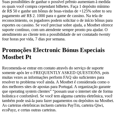
Suas possibilities de ganhar o possível prêmio aumentam à medida
os quais você compra cependant bilhetes. Faça 1 depósito mínimo
de R$ 50 e ganhe um bônus de boas-vindas de +125% sobre to seu
pagamento até R$ 2. 1000 para o game de cassino. Na tela de
reconocimiento, os jogadores podem solicitar o de início bônus para
esportes ou cassino. Se você precisar sobre ajuda, a Mostbet oferece
suporte contínuo, com um atendente sempre pronto pra ajudar. O
atendimento ao cliente tem a possibilidade de ser contatado twenty
four horas por vida, 7 dias por semana.
Promoções Electronic Bónus Especiais
Mostbet Pt
Recomenda-se entrar em contato através do serviço de suporte
somente após ler o FREQUENTLY ASKED QUESTIONS, pois
muitas vezes as informações perform FAQ são suficientes para
resolver to problema você ainda. A Mostbet é considerada como o
dos melhores sites de apostas para Portugal. A organização garante
que operating system clientes” “possam usar o internet site de forma
holistica e confortável. Se você tem alguma carteira eletrônica, você
também pode usá-la para fazer pagamentos ou depósitos na Mostbet.
As carteiras eletrônicas incluem carteira PayTm, carteira Qiwi,
ecoPayz, e certas outras carteiras.