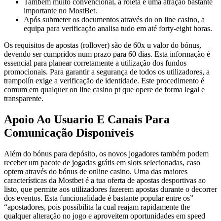
Também muito convencional, a roleta é uma atração bastante
importante no MostBet.
Após submeter os documentos através do on line casino, a
equipa para verificação analisa tudo em até forty-eight horas.
Os requisitos de apostas (rollover) são de 60x u valor do bónus,
devendo ser cumpridos num prazo para 60 dias. Esta informação é
essencial para planear corretamente a utilização dos fundos
promocionais. Para garantir a segurança de todos os utilizadores, a
trampolín exige a verificação de identidade. Este procedimento é
comum em qualquer on line casino pt que opere de forma legal e
transparente.
Apoio Ao Usuario E Canais Para
Comunicação Disponíveis
Além do bónus para depósito, os novos jogadores também podem
receber um pacote de jogadas grátis em slots selecionadas, caso
optem através do bónus de online casino. Uma das maiores
características da Mostbet é a tua oferta de apostas desportivas ao
listo, que permite aos utilizadores fazerem apostas durante o decorrer
dos eventos. Esta funcionalidade é bastante popular entre os”
“apostadores, pois possibilita la cual reajam rapidamente the
qualquer alteração no jogo e aproveitem oportunidades em speed