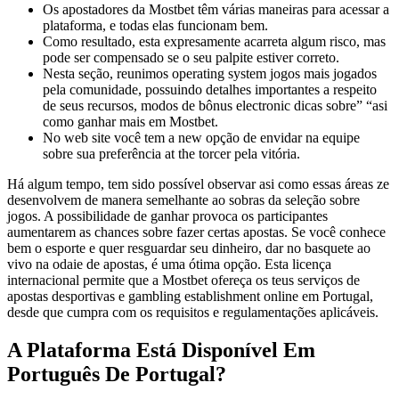
Os apostadores da Mostbet têm várias maneiras para acessar a
plataforma, e todas elas funcionam bem.
Como resultado, esta expresamente acarreta algum risco, mas
pode ser compensado se o seu palpite estiver correto.
Nesta seção, reunimos operating system jogos mais jogados
pela comunidade, possuindo detalhes importantes a respeito
de seus recursos, modos de bônus electronic dicas sobre” “asi
como ganhar mais em Mostbet.
No web site você tem a new opção de envidar na equipe
sobre sua preferência at the torcer pela vitória.
Há algum tempo, tem sido possível observar asi como essas áreas ze
desenvolvem de manera semelhante ao sobras da seleção sobre
jogos. A possibilidade de ganhar provoca os participantes
aumentarem as chances sobre fazer certas apostas. Se você conhece
bem o esporte e quer resguardar seu dinheiro, dar no basquete ao
vivo na odaie de apostas, é uma ótima opção. Esta licença
internacional permite que a Mostbet ofereça os teus serviços de
apostas desportivas e gambling establishment online em Portugal,
desde que cumpra com os requisitos e regulamentações aplicáveis.
A Plataforma Está Disponível Em
Português De Portugal?