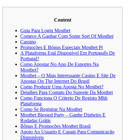
Content
Guia Para Login Mostbet
Comece A Ganhar Com Some Sort Of Mostbet
Cassino
Promoções E Bónus Especiais Mostbet Pt
A Plataforma Está Disponível Em Português De
Portugal?
Como Apostar No Ano De Esportes Na
Mostbet?
Mostbet – O Mais Interessante Casino E Site De
Apostas On The Internet Do Brasil
Como Produzir Uma Aposta No Mostbet?
Detalhes Para Contato Do Suporte Da Mostbet
Como Funciona O Criterio De Registo Mhh
Plataforma
Como Se Registrar Na Mostbet
Mostbet Blessed Party – Ganhe Dinheiro E
Rodadas Grátis
Bônus E Promoções Mostbet Brasil
Apoio Ao Usuario E Canais Para Comunicação
Disponíveis