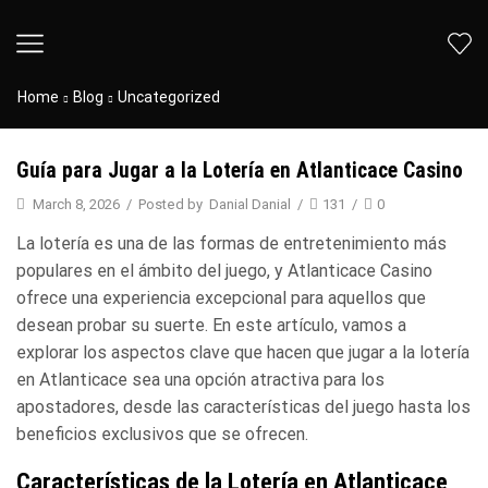
Home
Blog
Uncategorized
Guía para Jugar a la Lotería en Atlanticace Casino
March 8, 2026
/
Posted by
Danial Danial
/
131
/
0
La lotería es una de las formas de entretenimiento más
populares en el ámbito del juego, y Atlanticace Casino
ofrece una experiencia excepcional para aquellos que
desean probar su suerte. En este artículo, vamos a
explorar los aspectos clave que hacen que jugar a la lotería
en Atlanticace sea una opción atractiva para los
apostadores, desde las características del juego hasta los
beneficios exclusivos que se ofrecen.
Características de la Lotería en Atlanticace