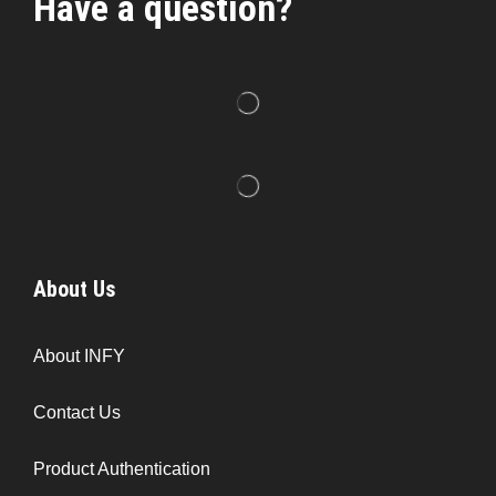
Have a question?
About Us
About INFY
Contact Us
Product Authentication