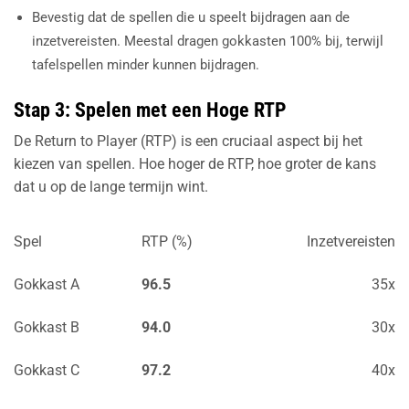
Bevestig dat de spellen die u speelt bijdragen aan de
inzetvereisten. Meestal dragen gokkasten 100% bij, terwijl
tafelspellen minder kunnen bijdragen.
Stap 3: Spelen met een Hoge RTP
De Return to Player (RTP) is een cruciaal aspect bij het
kiezen van spellen. Hoe hoger de RTP, hoe groter de kans
dat u op de lange termijn wint.
Spel
RTP (%)
Inzetvereisten
Gokkast A
96.5
35x
Gokkast B
94.0
30x
Gokkast C
97.2
40x