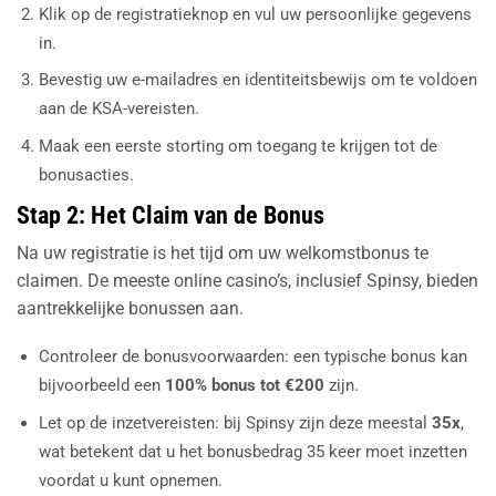
Klik op de registratieknop en vul uw persoonlijke gegevens
in.
Bevestig uw e-mailadres en identiteitsbewijs om te voldoen
aan de KSA-vereisten.
Maak een eerste storting om toegang te krijgen tot de
bonusacties.
Stap 2: Het Claim van de Bonus
Na uw registratie is het tijd om uw welkomstbonus te
claimen. De meeste online casino’s, inclusief Spinsy, bieden
aantrekkelijke bonussen aan.
Controleer de bonusvoorwaarden: een typische bonus kan
bijvoorbeeld een
100% bonus tot €200
zijn.
Let op de inzetvereisten: bij Spinsy zijn deze meestal
35x
,
wat betekent dat u het bonusbedrag 35 keer moet inzetten
voordat u kunt opnemen.