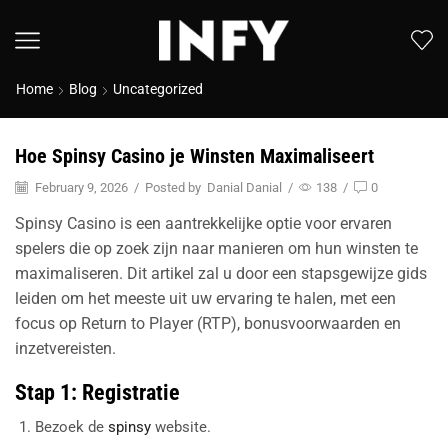
Home
Blog
Uncategorized
Hoe Spinsy Casino je Winsten Maximaliseert
February 9, 2026
/
Posted by
Danial Danial
/
138
/
0
Spinsy Casino is een aantrekkelijke optie voor ervaren
spelers die op zoek zijn naar manieren om hun winsten te
maximaliseren. Dit artikel zal u door een stapsgewijze gids
leiden om het meeste uit uw ervaring te halen, met een
focus op Return to Player (RTP), bonusvoorwaarden en
inzetvereisten.
Stap 1: Registratie
Bezoek de
spinsy
website.