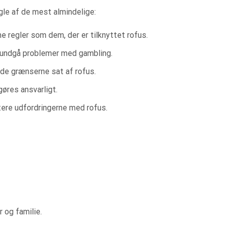
ogle af de mest almindelige:
me regler som dem, der er tilknyttet rofus.
at undgå problemer med gambling.
ide grænserne sat af rofus.
øres ansvarligt.
tere udfordringerne med rofus.
 og familie.