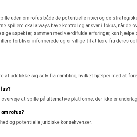
spille uden om rofus både de potentielle risici og de strategiske
ne spillere skal always have kontrol og ansvar i fokus, når de 
ige aspekter, sammen med værdifulde erfaringer, kan hjælpe sp
lere forbliver informerede og er villige til at lære fra deres o
lere at udelukke sig selv fra gambling, hvilket hjælper med at f
ofus?
overveje at spille på alternative platforme, der ikke er underlag
n om rofus?
ed og potentielle juridiske konsekvenser.