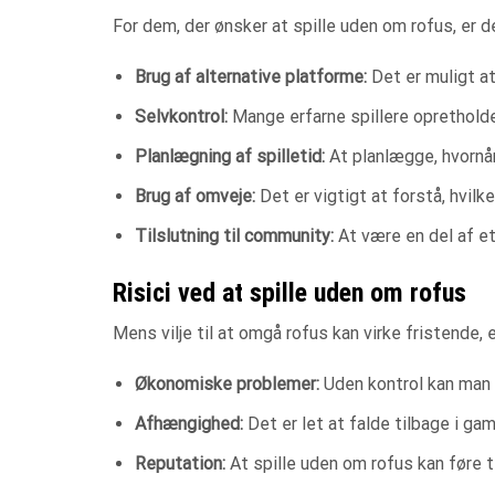
For dem, der ønsker at spille uden om rofus, er d
Brug af alternative platforme:
Det er muligt at
Selvkontrol:
Mange erfarne spillere opretholde
Planlægning af spilletid:
At planlægge, hvornår
Brug af omveje:
Det er vigtigt at forstå, hvil
Tilslutning til community:
At være en del af et
Risici ved at spille uden om rofus
Mens vilje til at omgå rofus kan virke fristende, er
Økonomiske problemer:
Uden kontrol kan man h
Afhængighed:
Det er let at falde tilbage i ga
Reputation:
At spille uden om rofus kan føre 