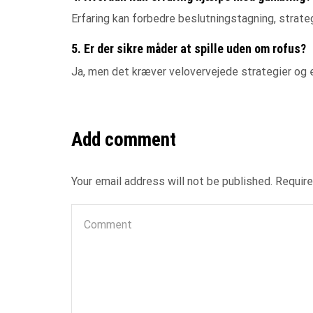
Erfaring kan forbedre beslutningstagning, strateg
5. Er der sikre måder at spille uden om rofus?
Ja, men det kræver velovervejede strategier og 
Add comment
Your email address will not be published. Requir