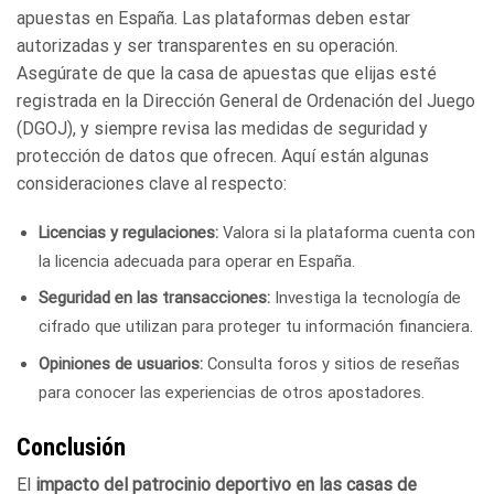
apuestas en España. Las plataformas deben estar
autorizadas y ser transparentes en su operación.
Asegúrate de que la casa de apuestas que elijas esté
registrada en la Dirección General de Ordenación del Juego
(DGOJ), y siempre revisa las medidas de seguridad y
protección de datos que ofrecen. Aquí están algunas
consideraciones clave al respecto:
Licencias y regulaciones:
Valora si la plataforma cuenta con
la licencia adecuada para operar en España.
Seguridad en las transacciones:
Investiga la tecnología de
cifrado que utilizan para proteger tu información financiera.
Opiniones de usuarios:
Consulta foros y sitios de reseñas
para conocer las experiencias de otros apostadores.
Conclusión
El
impacto del patrocinio deportivo en las casas de