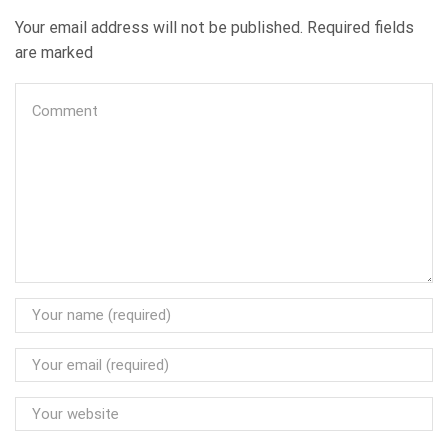
Your email address will not be published. Required fields
are marked