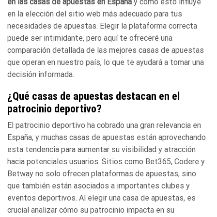
en las casas de apuestas en España
y cómo esto influye
en la elección del sitio web más adecuado para tus
necesidades de apuestas. Elegir la plataforma correcta
puede ser intimidante, pero aquí te ofreceré una
comparación detallada de las mejores casas de apuestas
que operan en nuestro país, lo que te ayudará a tomar una
decisión informada.
¿Qué casas de apuestas destacan en el
patrocinio deportivo?
El patrocinio deportivo ha cobrado una gran relevancia en
España, y muchas casas de apuestas están aprovechando
esta tendencia para aumentar su visibilidad y atracción
hacia potenciales usuarios. Sitios como Bet365, Codere y
Betway no solo ofrecen plataformas de apuestas, sino
que también están asociados a importantes clubes y
eventos deportivos. Al elegir una casa de apuestas, es
crucial analizar cómo su patrocinio impacta en su