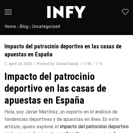
Home
Blog
Uncategorized
Impacto del patrocinio deportivo en las casas de
apuestas en España
April 24, 2026
/
Posted by
Danial Danial
/
90
/
0
Impacto del patrocinio
deportivo en las casas de
apuestas en España
Hola, soy Javier Martínez, un experto en el análisis de
tendencias deportivas y de apuestas en línea. En este
artículo, quiero explorar el
impacto del patrocinio deportivo