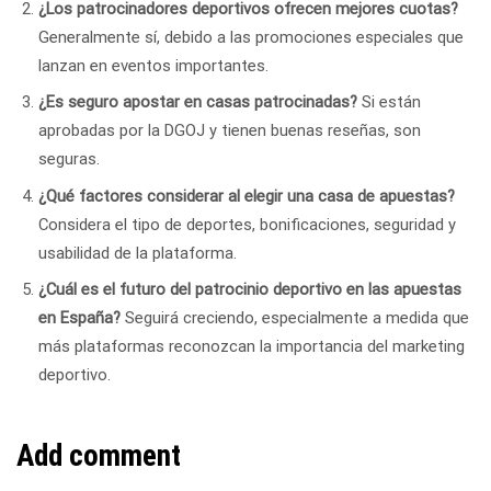
¿Los patrocinadores deportivos ofrecen mejores cuotas?
Generalmente sí, debido a las promociones especiales que
lanzan en eventos importantes.
¿Es seguro apostar en casas patrocinadas?
Si están
aprobadas por la DGOJ y tienen buenas reseñas, son
seguras.
¿Qué factores considerar al elegir una casa de apuestas?
Considera el tipo de deportes, bonificaciones, seguridad y
usabilidad de la plataforma.
¿Cuál es el futuro del patrocinio deportivo en las apuestas
en España?
Seguirá creciendo, especialmente a medida que
más plataformas reconozcan la importancia del marketing
deportivo.
Add comment