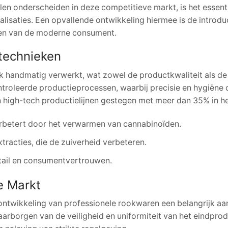
n onderscheiden in deze competitieve markt, is het essentiee
alisaties. Een opvallende ontwikkeling hiermee is de intro
gen van de moderne consument.
technieken
k handmatig verwerkt, wat zowel de productkwaliteit als d
roleerde productieprocessen, waarbij precisie en hygiëne c
n high-tech productielijnen gestegen met meer dan
35%
in h
erbetert door het verwarmen van cannabinoïden.
tracties, die de zuiverheid verbeteren.
tail en consumentvertrouwen.
e Markt
ntwikkeling van professionele rookwaren een belangrijk aand
rborgen van de veiligheid en uniformiteit van het eindprodu