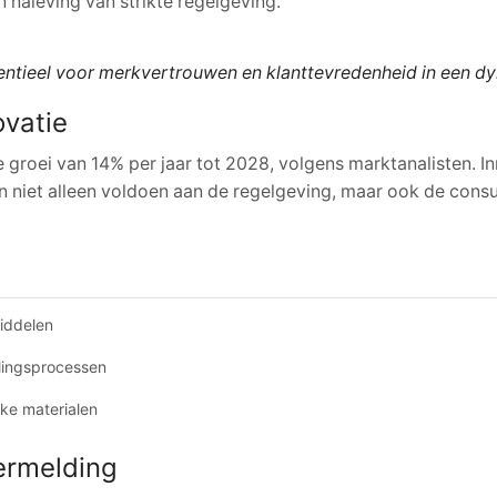
 naleving van strikte regelgeving.
essentieel voor merkvertrouwen en klanttevredenheid in een 
ovatie
e groei van
14%
per jaar tot 2028, volgens marktanalisten. I
iet alleen voldoen aan de regelgeving, maar ook de consum
iddelen
lingsprocessen
jke materialen
ermelding