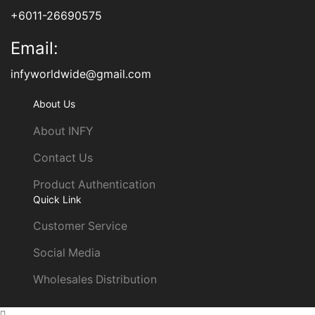
+6011-26690575
Email:
infyworldwide@gmail.com
About Us
About INFY
Contact Us
Product Authentication
Quick Link
Customer Service
Social Media
Wholesales Distribution