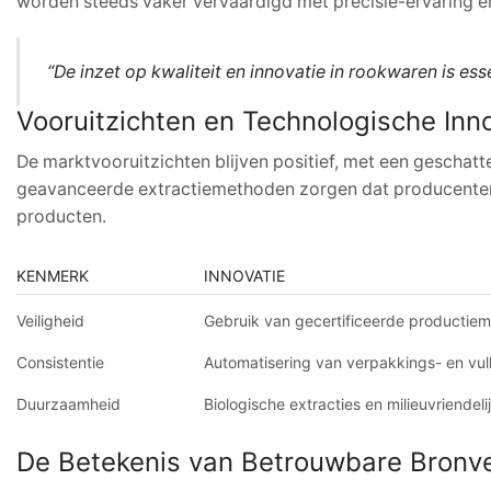
worden steeds vaker vervaardigd met precisie-ervaring en
“De inzet op kwaliteit en innovatie in rookwaren is 
Vooruitzichten en Technologische Inn
De marktvooruitzichten blijven positief, met een geschatt
geavanceerde extractiemethoden zorgen dat producenten n
producten.
KENMERK
INNOVATIE
Veiligheid
Gebruik van gecertificeerde productiem
Consistentie
Automatisering van verpakkings- en vul
Duurzaamheid
Biologische extracties en milieuvriendeli
De Betekenis van Betrouwbare Bronv