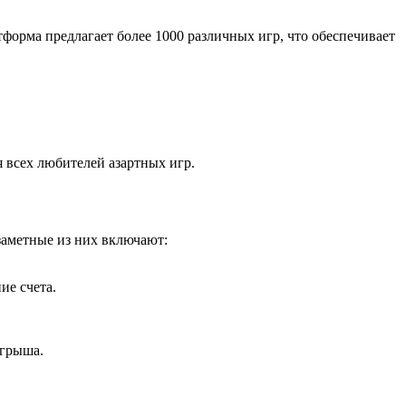
форма предлагает более 1000 различных игр, что обеспечивает
я всех любителей азартных игр.
заметные из них включают:
ие счета.
игрыша.