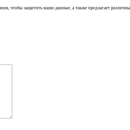
ния, чтобы защитить ваши данные, а также предлагает различны