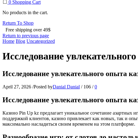
0
Shopping Cart
No products in the cart.
Return To Shop
Free shipping over 49$
Return to previous page
Home
Blog
Uncategorized
Исследование увлекательного 
Исследование увлекательного опыта каз
April 27, 2026
/
Posted by
Danial Danial
/
106
/
0
Исследование увлекательного опыта каз
Казино Pin Up kz предлагает уникальное сочетание азартных и
поддержкой клиентов, казино привлекает как новых, так и опы
максимально насладиться своим временем на этом платформе.
Разнообразие игр: от слотов до настоль