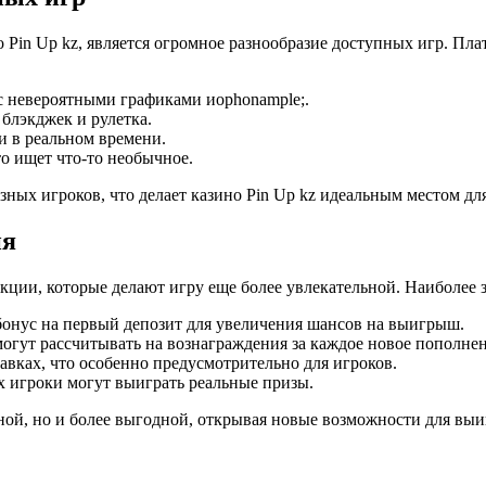
Pin Up kz, является огромное разнообразие доступных игр. Плат
с невероятными графиками иophonample;.
блэкджек и рулетка.
 в реальном времени.
то ищет что-то необычное.
зных игроков, что делает казино Pin Up kz идеальным местом дл
ия
кции, которые делают игру еще более увлекательной. Наиболее 
бонус на первый депозит для увеличения шансов на выигрыш.
гут рассчитывать на вознаграждения за каждое новое пополнен
авках, что особенно предусмотрительно для игроков.
 игроки могут выиграть реальные призы.
пной, но и более выгодной, открывая новые возможности для вы