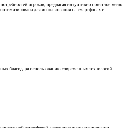
м потребностей игроков, предлагая интуитивно понятное меню
ю оптимизирована для использования на смартфонах и
данных благодаря использованию современных технологий
С уникальной атмосферой, увлекательными турнирными