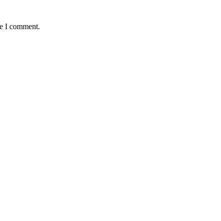
me I comment.