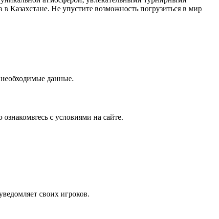
в Казахстане. Не упустите возможность погрузиться в мир
е необходимые данные.
 ознакомьтесь с условиями на сайте.
уведомляет своих игроков.