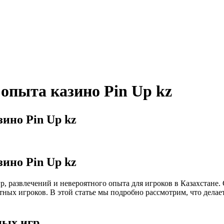
опыта казино Pin Up kz
ино Pin Up kz
ино Pin Up kz
гр, развлечений и невероятного опыта для игроков в Казахстане
тных игроков. В этой статье мы подробно рассмотрим, что делает
ных игр