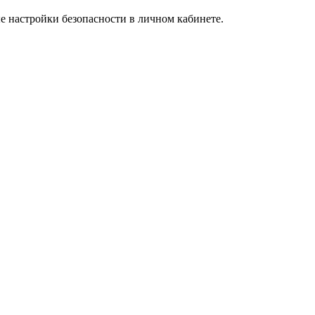
е настройки безопасности в личном кабинете.