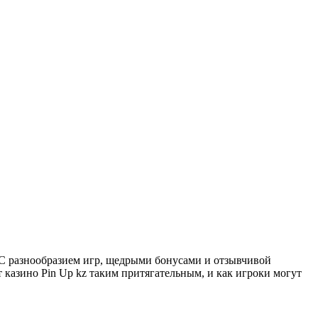
. С разнообразием игр, щедрыми бонусами и отзывчивой
 казино Pin Up kz таким притягательным, и как игроки могут