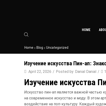
HOME
ABO
Home
Blog
Uncategorized
Изучение искусства Пин-ап: Знак
April 22, 2026
/
Posted by
Danial Danial
/
Изучение искусства П
Искусство пин-ап является важной частью к
на современное искусство и моду. В этом а
воздействие на поп-культуру. Каждый худож