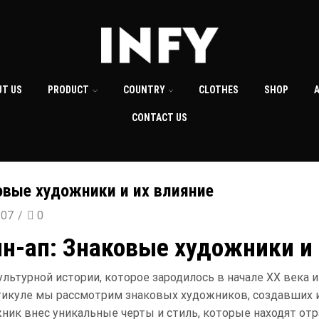
UT US
PRODUCT
COUNTRY
CLOTHES
SHOP
CONTACT US
овые художники и их влияние
107
/
0
ин-ап: Знаковые художники и
ультурной истории, которое зародилось в начале XX века
ртикуле мы рассмотрим знаковых художников, создавших 
ник внес уникальные черты и стиль, которые находят от