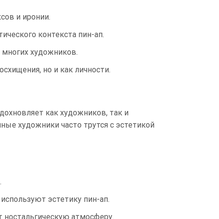
сов и иронии.
ического контекста пин-ап.
и многих художников.
схищения, но и как личности.
дохновляет как художников, так и
нные художники часто трутся с эстетикой
.
используют эстетику пин-ап.
т ностальгическую атмосферу.