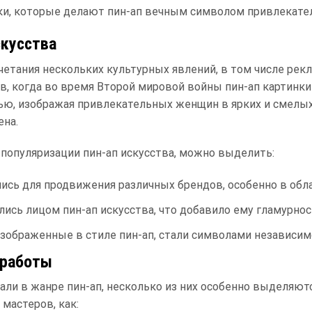
ки, которые делают пин-ап вечным символом привлекател
скусства
четания нескольких культурных явлений, в том числе рек
ов, когда во время Второй мировой войны пин-ап картинки
ью, изображая привлекательных женщин в ярких и смелых 
ена.
популяризации пин-ап искусства, можно выделить:
лись для продвижения различных брендов, особенно в обл
ись лицом пин-ап искусства, что добавило ему гламурнос
зображенные в стиле пин-ап, стали символами независим
 работы
тали в жанре пин-ап, несколько из них особенно выделяют
мастеров, как: