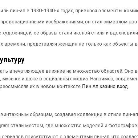
тиль пин-ап в 1930-1940-х годах, привнося элементы комик
 провокационными изображениями, он стал символом эрот
не художницей, её образы стали иконой стиля и вдохновил
х времени, представляя женщин не только как объекты во
культуру
ать впечатляющее влияние на множество областей. Оно в
о, музыке и даже в социальных медиа. Например, совреме
ереосмысляя их в новом контексте
Пин Ап казино вход
.
винтажным образцам, создавая коллекции в стиле пин-ап
gram стали местом, где множество моделей и фотографов 
сериалов присутствуют с элементами пин-ап, что создае