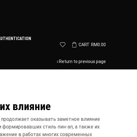
AUTHENTICATION
CART
RM
0.00
Return to previous page
 их влияние
 и продолжает оказывать заметное влияние
и формировавших стиль пин-ап, а также их
ражение в работах многих современных