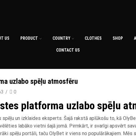
UT US
PRODUCT
COUNTRY
CLOTHES
SHOP
CONTACT US
rma uzlabo spēļu atmosfēru
63
/
0
istes platforma uzlabo spēļu a
 spēļu un izklaides eksperts. Šajā rakstā aplūkošu to, kā OlyBe
lēties labāko vietni šajā jomā. Pirmkārt, ir svarīgi apsvērt sav
vairāki spēļu portāli, taču OlyBet ir viens no populārākajiem. Mēs