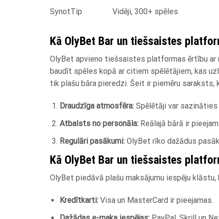
SynotTip
Vidēji, 300+ spēles
Kā OlyBet Bar un tiešsaistes platfo
OlyBet apvieno tiešsaistes platformas ērtību ar re
baudīt spēles kopā ar citiem spēlētājiem, kas uzl
tik plašu bāra pieredzi. Šeit ir piemēru saraksts
Draudzīga atmosfēra:
Spēlētāji var sazināties
Atbalsts no personāla:
Reālajā bārā ir pieejam
Regulāri pasākumi:
OlyBet rīko dažādus pasāku
Kā OlyBet Bar un tiešsaistes platf
OlyBet piedāvā plašu maksājumu iespēju klāstu, 
Kredītkarti:
Visa un MasterCard ir pieejamas.
Dažādas e-maka iespējas:
PayPal, Skrill un Net