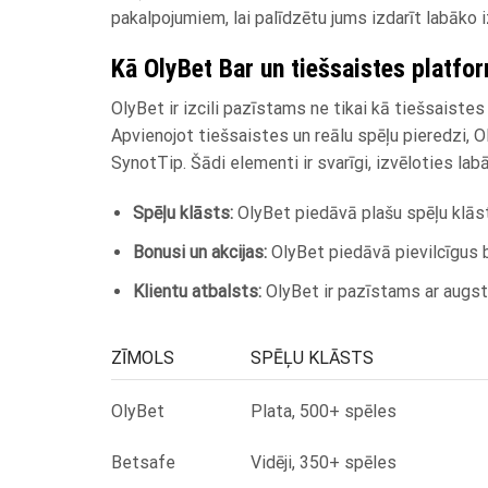
pakalpojumiem, lai palīdzētu jums izdarīt labāko i
Kā OlyBet Bar un tiešsaistes platfo
OlyBet ir izcili pazīstams ne tikai kā tiešsaistes 
Apvienojot tiešsaistes un reālu spēļu pieredzi, 
SynotTip. Šādi elementi ir svarīgi, izvēloties labā
Spēļu klāsts:
OlyBet piedāvā plašu spēļu klāst
Bonusi un akcijas:
OlyBet piedāvā pievilcīgus b
Klientu atbalsts:
OlyBet ir pazīstams ar augsta
ZĪMOLS
SPĒĻU KLĀSTS
OlyBet
Plata, 500+ spēles
Betsafe
Vidēji, 350+ spēles