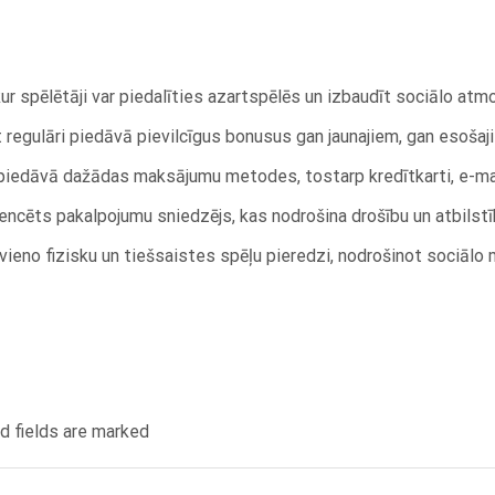
kur spēlētāji var piedalīties azartspēlēs un izbaudīt sociālo atm
 regulāri piedāvā pievilcīgus bonusus gan jaunajiem, gan esošaj
piedāvā dažādas maksājumu metodes, tostarp kredītkarti, e-m
cencēts pakalpojumu sniedzējs, kas nodrošina drošību un atbilst
ieno fizisku un tiešsaistes spēļu pieredzi, nodrošinot sociālo
ed fields are marked