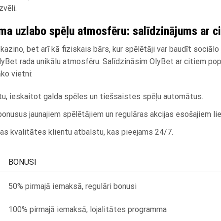
zvēli.
rma uzlabo spēļu atmosfēru: salīdzinājums ar c
kazino, bet arī kā fiziskais bārs, kur spēlētāji var baudīt sociāl
OlyBet rada unikālu atmosfēru. Salīdzināsim OlyBet ar citiem p
ko vietni:
u, ieskaitot galda spēles un tiešsaistes spēļu automātus.
onusus jaunajiem spēlētājiem un regulāras akcijas esošajiem li
s kvalitātes klientu atbalstu, kas pieejams 24/7.
BONUSI
50% pirmajā iemaksā, regulāri bonusi
100% pirmajā iemaksā, lojalitātes programma