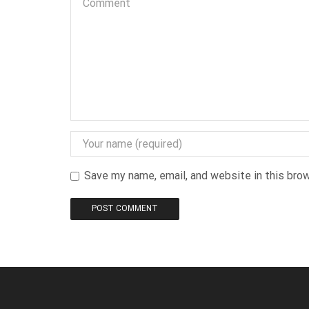
Save my name, email, and website in this bro