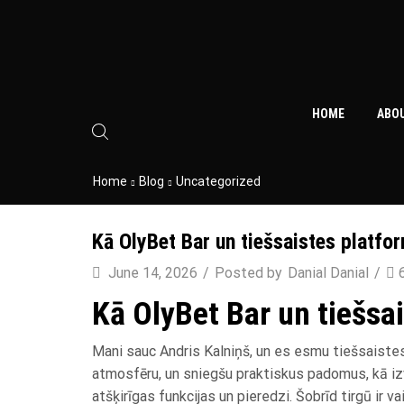
HOME
ABO
Home
Blog
Uncategorized
Kā OlyBet Bar un tiešsaistes platfo
June 14, 2026
/
Posted by
Danial Danial
/
Kā OlyBet Bar un tiešsa
Mani sauc Andris Kalniņš, un es esmu tiešsaistes
atmosfēru, un sniegšu praktiskus padomus, kā izvē
atšķirīgas funkcijas un pieredzi. Šobrīd tirgū ir 