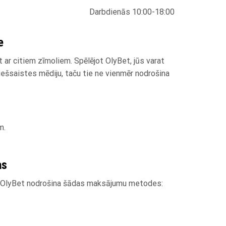
Darbdienās 10:00-18:00
e
t ar citiem zīmoliem. Spēlējot OlyBet, jūs varat
iešsaistes mēdiju, taču tie ne vienmēr nodrošina
m.
as
em, OlyBet nodrošina šādas maksājumu metodes: