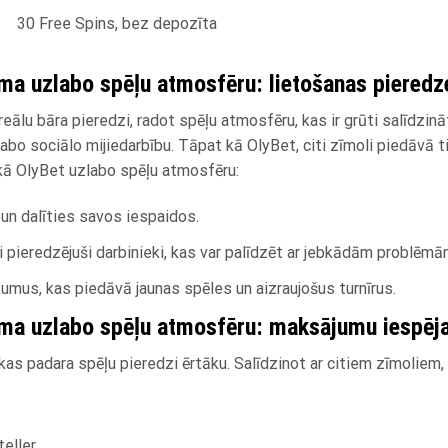
30 Free Spins, bez depozīta
rma uzlabo spēļu atmosfēru: lietošanas pieredz
ālu bāra pieredzi, radot spēļu atmosfēru, kas ir grūti salīdzinā
abo sociālo mijiedarbību. Tāpat kā OlyBet, citi zīmoli piedāvā t
, kā OlyBet uzlabo spēļu atmosfēru:
 un dalīties savos iespaidos.
i pieredzējuši darbinieki, kas var palīdzēt ar jebkādām problēmā
mus, kas piedāvā jaunas spēles un aizraujošus turnīrus.
orma uzlabo spēļu atmosfēru: maksājumu iespēj
kas padara spēļu pieredzi ērtāku. Salīdzinot ar citiem zīmoli
eller.