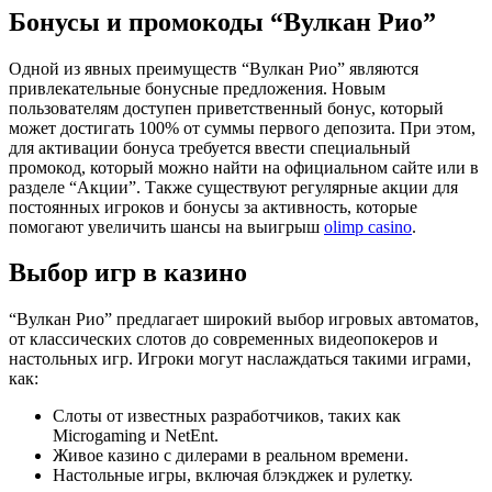
Бонусы и промокоды “Вулкан Рио”
Одной из явных преимуществ “Вулкан Рио” являются
привлекательные бонусные предложения. Новым
пользователям доступен приветственный бонус, который
может достигать 100% от суммы первого депозита. При этом,
для активации бонуса требуется ввести специальный
промокод, который можно найти на официальном сайте или в
разделе “Акции”. Также существуют регулярные акции для
постоянных игроков и бонусы за активность, которые
помогают увеличить шансы на выигрыш
olimp casino
.
Выбор игр в казино
“Вулкан Рио” предлагает широкий выбор игровых автоматов,
от классических слотов до современных видеопокеров и
настольных игр. Игроки могут наслаждаться такими играми,
как:
Слоты от известных разработчиков, таких как
Microgaming и NetEnt.
Живое казино с дилерами в реальном времени.
Настольные игры, включая блэкджек и рулетку.