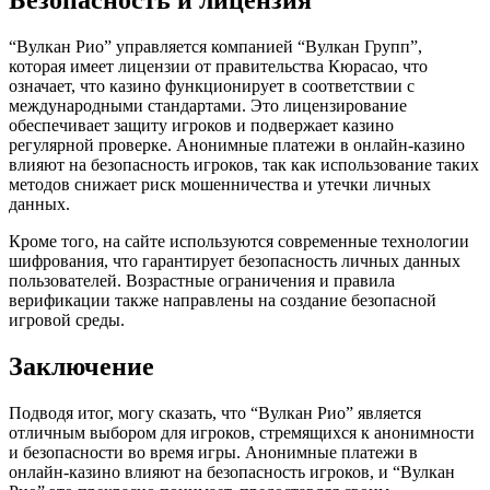
Безопасность и лицензия
“Вулкан Рио” управляется компанией “Вулкан Групп”,
которая имеет лицензии от правительства Кюрасао, что
означает, что казино функционирует в соответствии с
международными стандартами. Это лицензирование
обеспечивает защиту игроков и подвержает казино
регулярной проверке. Анонимные платежи в онлайн-казино
влияют на безопасность игроков, так как использование таких
методов снижает риск мошенничества и утечки личных
данных.
Кроме того, на сайте используются современные технологии
шифрования, что гарантирует безопасность личных данных
пользователей. Возрастные ограничения и правила
верификации также направлены на создание безопасной
игровой среды.
Заключение
Подводя итог, могу сказать, что “Вулкан Рио” является
отличным выбором для игроков, стремящихся к анонимности
и безопасности во время игры. Анонимные платежи в
онлайн-казино влияют на безопасность игроков, и “Вулкан