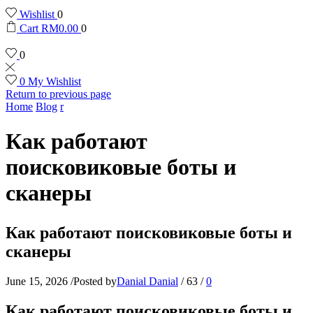
Wishlist
0
Cart
RM
0.00
0
0
0
My Wishlist
Return to previous page
Home
Blog
r
Как работают
поисковиковые боты и
сканеры
Как работают поисковиковые боты и
сканеры
June 15, 2026
/
Posted by
Danial Danial
/
63
/
0
Как работают поисковиковые боты и