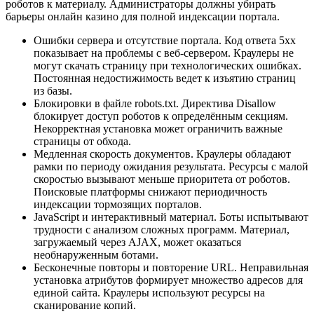
роботов к материалу. Администраторы должны убирать
барьеры онлайн казино для полной индексации портала.
Ошибки сервера и отсутствие портала. Код ответа 5xx
показывает на проблемы с веб-сервером. Краулеры не
могут скачать страницу при технологических ошибках.
Постоянная недостижимость ведет к изъятию страниц
из базы.
Блокировки в файле robots.txt. Директива Disallow
блокирует доступ роботов к определённым секциям.
Некорректная установка может ограничить важные
страницы от обхода.
Медленная скорость документов. Краулеры обладают
рамки по периоду ожидания результата. Ресурсы с малой
скоростью вызывают меньше приоритета от роботов.
Поисковые платформы снижают периодичность
индексации тормозящих порталов.
JavaScript и интерактивный материал. Боты испытывают
трудности с анализом сложных программ. Материал,
загружаемый через AJAX, может оказаться
необнаруженным ботами.
Бесконечные повторы и повторение URL. Неправильная
установка атрибутов формирует множество адресов для
единой сайта. Краулеры используют ресурсы на
сканирование копий.