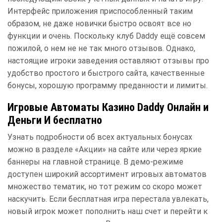
Интерфейс приложения приспособленный таким
образом, не даже новички быстро освоят все но
функции и очень. Поскольку клуб Daddy ещё совсем
пожилой, о нем не не так много отзывов. Однако,
настоящие игроки заведения оставляют отзывы про
удобство простого и быстрого сайта, качественные
бонусы, хорошую программу преданности и лимиты.
Игровые Автоматы Казино Daddy Онлайн и
Деньги И бесплатно
Узнать подробности об всех актуальных бонусах
можно в разделе «Акции» на сайте или через яркие
баннеры на главной странице. В демо-режиме
доступен широкий ассортимент игровых автоматов
множество тематик, но тот режим со скоро может
наскучить. Если бесплатная игра перестала увлекать,
новый игрок может пополнить наш счет и перейти к