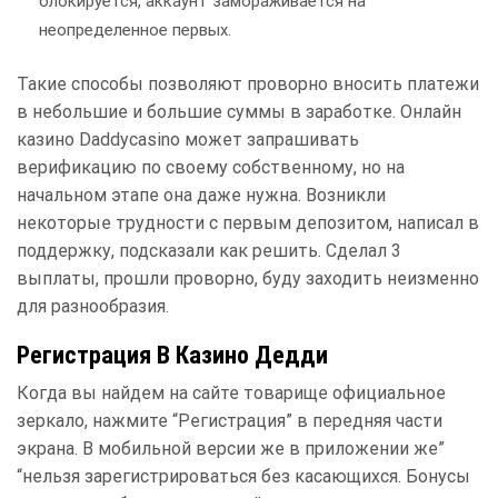
блокируется, аккаунт замораживается на
неопределенное первых.
Такие способы позволяют проворно вносить платежи
в небольшие и большие суммы в заработке. Онлайн
казино Daddycasino может запрашивать
верификацию по своему собственному, но на
начальном этапе она даже нужна. Возникли
некоторые трудности с первым депозитом, написал в
поддержку, подсказали как решить. Сделал 3
выплаты, прошли проворно, буду заходить неизменно
для разнообразия.
Регистрация В Казино Дедди
Когда вы найдем на сайте товарище официальное
зеркало, нажмите “Регистрация” в передняя части
экрана. В мобильной версии же в приложении же”
“нельзя зарегистрироваться без касающихся. Бонусы