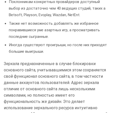
Поклонникам конкретных провайдеров доступный
выбор из достаточно чем 40 ведущих студий, таких а
Betsoft, Playson, Evoplay, Wazdan, NetEnt.
Также нет возможность добавлять же избранное
понравившиеся уме азартных игр, а просматривать
последние сыгранные.
Иногда существуют проигрыши, но госле них приходят
большие выигрыши.
Зеркала предназначенные в случае блокировки
основного сайта, учитывавшимися этом сохраняется
свой функционал основного сайта, в том частности
данные аккаунтов пользователей. Адрес зеркала
отличие от основного сайта лишь несколькими
символами, но полностью имеет его
функциональность же дизайн. Это делает
использование зеркального ресурса интуитивно