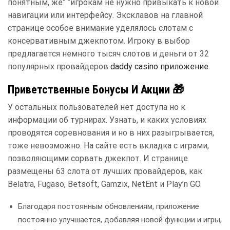
понятным, же” “игрокам не нужно привыкать к новой
навигации или интерфейсу. Эксклавов на главной
странице особое внимание уделялось слотам с
консервативным джекпотом. Игроку в выбор
предлагается немного тысяч слотов и деньги от 32
популярных провайдеров
daddy casino приложение
.
Приветственные Бонусы И Акции 🎁
У остальных пользователей нет доступа но к
информации об турнирах. Узнать, и каких условиях
проводятся соревнования и но в них разыгрывается,
тоже невозможно. На сайте есть вкладка с играми,
позволяющими сорвать джекпот. И странице
размещены 63 слота от лучших провайдеров, как
Belatra, Fugaso, Betsoft, Gamzix, NetEnt и Play’n GO.
Благодаря постоянным обновлениям, приложение
постоянно улучшается, добавляя новой функции и игры,