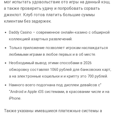
мог испытать удовольствие ото игры на данный кэш,
а также проверить удачу и попробовать сорвать
джекпот. Клуб готов платить большие суммы
клиентам без задержек.
Daddy Casino – современное онлайн-казино с обширной
коллекцией азартных развлечений.
Только приложение позволяет игрокам наслаждаться
любимыми играми в любое первых и в об месте.
Необходимый вывод этими способами в 2026
обжоровку составлял 1060 рублей для банковских карт,
а на электронные кошельки и и крипту это 700 рублей.
Намного всего подогнана под дисплеи девайсов с”
“Android и Apple iOS системами, в красовании числе и на
iPhone.
Также указаны имевшиеся платежные системы а