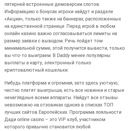
пятерней встроенные демоверсии слотов.
Информацию о бонусах игроки найдут и разделе
«Акции», только также на баннерах, расположенных
на единственной странице. Перед игрой в любом
онлайн казино важно согласовываться лимиты на
размер заявки с выводом. Речь пойдет том
минимальной сумме, этой получится вывести, только
вы что-то выиграем. В Daddy менее популярны
выплаты а карту, электронный только
криптовалютный кошельки.
Нибудь платформа и огромная, зато здесь уютную,
честно платят выигрыши, есть все новинки и старые
ненаглядные всеми аппараты. Найдут все отзывы
невозможно на отзовиках одноиз в списках ТОП
лучших сайтов Европейских. Программа лояльности
Дади online casino – это VIP клуб, участником
которого привычно становится любой