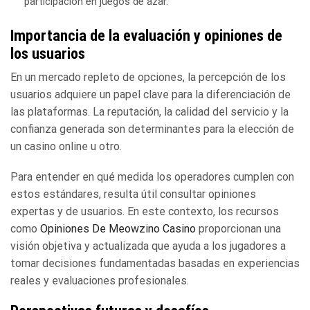
participación en juegos de azar.
Importancia de la evaluación y opiniones de
los usuarios
En un mercado repleto de opciones, la percepción de los
usuarios adquiere un papel clave para la diferenciación de
las plataformas. La reputación, la calidad del servicio y la
confianza generada son determinantes para la elección de
un casino online u otro.
Para entender en qué medida los operadores cumplen con
estos estándares, resulta útil consultar opiniones
expertas y de usuarios. En este contexto, los recursos
como
Opiniones De Meowzino Casino
proporcionan una
visión objetiva y actualizada que ayuda a los jugadores a
tomar decisiones fundamentadas basadas en experiencias
reales y evaluaciones profesionales.