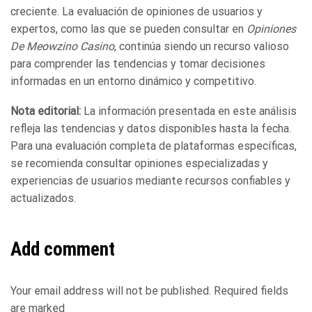
creciente. La evaluación de opiniones de usuarios y
expertos, como las que se pueden consultar en
Opiniones
De Meowzino Casino
, continúa siendo un recurso valioso
para comprender las tendencias y tomar decisiones
informadas en un entorno dinámico y competitivo.
Nota editorial:
La información presentada en este análisis
refleja las tendencias y datos disponibles hasta la fecha.
Para una evaluación completa de plataformas específicas,
se recomienda consultar opiniones especializadas y
experiencias de usuarios mediante recursos confiables y
actualizados.
Add comment
Your email address will not be published. Required fields
are marked