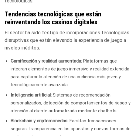
tecnológicas.
Tendencias tecnológicas que están
reinventando los casinos digitales
El sector ha sido testigo de incorporaciones tecnológicas
disruptivas que están elevando la experiencia de juego a
niveles inéditos:
Gamificación y realidad aumentada:
Plataformas que
integran elementos de juego inmersivo y realidad extendida
para capturar la atención de una audiencia más joven y
tecnológicamente avanzada.
Inteligencia artificial:
Sistemas de recomendación
personalizados, detección de comportamientos de riesgo y
atención al cliente automatizada mediante chatbots.
Blockchain y criptomonedas:
Facilitan transacciones
seguras, transparencia en las apuestas y nuevas formas de