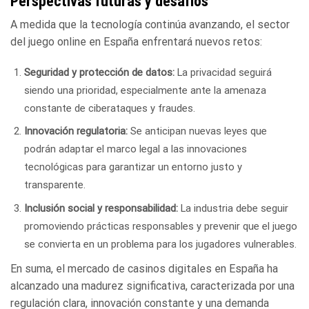
Perspectivas futuras y desafíos
A medida que la tecnología continúa avanzando, el sector
del juego online en España enfrentará nuevos retos:
Seguridad y protección de datos:
La privacidad seguirá
siendo una prioridad, especialmente ante la amenaza
constante de ciberataques y fraudes.
Innovación regulatoria:
Se anticipan nuevas leyes que
podrán adaptar el marco legal a las innovaciones
tecnológicas para garantizar un entorno justo y
transparente.
Inclusión social y responsabilidad:
La industria debe seguir
promoviendo prácticas responsables y prevenir que el juego
se convierta en un problema para los jugadores vulnerables.
En suma, el mercado de casinos digitales en España ha
alcanzado una madurez significativa, caracterizada por una
regulación clara, innovación constante y una demanda