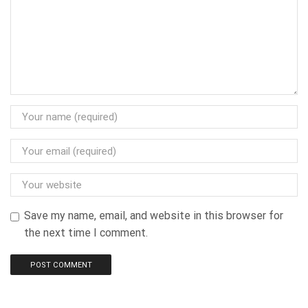
Save my name, email, and website in this browser for
the next time I comment.