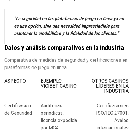
“La seguridad en las plataformas de juego en línea ya no
es una opción, sino una necesidad imprescindible para
mantener la credibilidad y la fidelidad de los clientes.”
Datos y análisis comparativos en la industria
Comparativa de medidas de seguridad y certificaciones en
plataformas de juego en línea
ASPECTO
EJEMPLO:
OTROS CASINOS
VICIBET CASINO
LÍDERES EN LA
INDUSTRIA
Certificación
Auditorías
Certificaciones
de Seguridad
periódicas,
ISO/IEC 27001,
licencia expedida
Avales
por MGA
internacionales