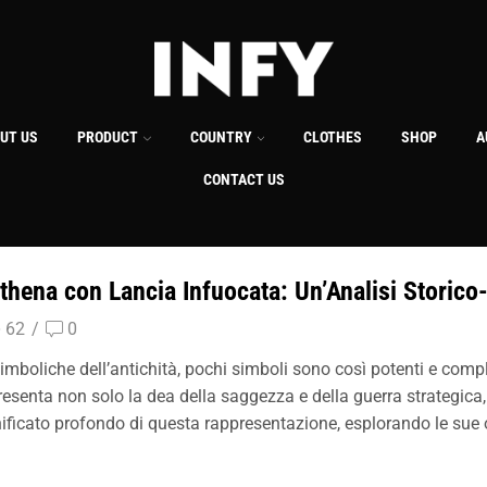
UT US
PRODUCT
COUNTRY
CLOTHES
SHOP
A
CONTACT US
thena con Lancia Infuocata: Un’Analisi Storico
62
/
0
simboliche dell’antichità, pochi simboli sono così potenti e com
ppresenta non solo la dea della saggezza e della guerra strategica
gnificato profondo di questa rappresentazione, esplorando le sue or