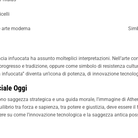
icelli
 e arte moderna
Simb
cia infuocata ha assunto molteplici interpretazioni. Nell’arte 
a progresso e tradizione, oppure come simbolo di resistenza cultur
ia infuocata” diventa un’icona di potenza, di innovazione tecnologic
iale Oggi
edono saggezza strategica e una guida morale, l’immagine di Athen
ilibrio tra forza e sapienza, tra potere e giustizia, deve essere 
ettere su come l’innovazione tecnologica e la saggezza antica po