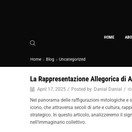
HOME
ABO
Home
Blog
Uncategorized
La Rappresentazione Allegorica di A
April 17, 2025
/
Posted by
Danial Danial
/
Nel panorama delle raffigurazioni mitologiche e 
icono, che attraversa secoli di arte e cultura, ra
strategico. In questo articolo, analizzeremo il si
nell’immaginario collettivo.