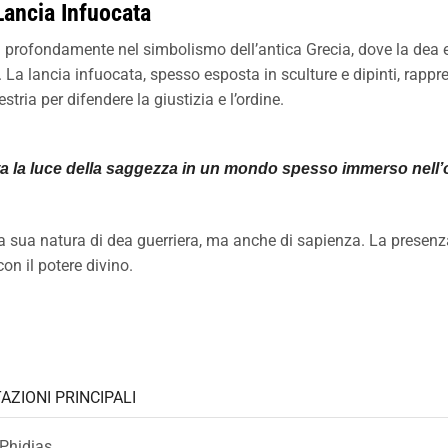
Lancia Infuocata
a profondamente nel simbolismo dell’antica Grecia, dove la dea er
 La lancia infuocata, spesso esposta in sculture e dipinti, rappr
ria per difendere la giustizia e l’ordine.
 la luce della saggezza in un mondo spesso immerso nell’osc
la sua natura di dea guerriera, ma anche di sapienza. La presenz
on il potere divino.
ZIONI PRINCIPALI
 Phidias