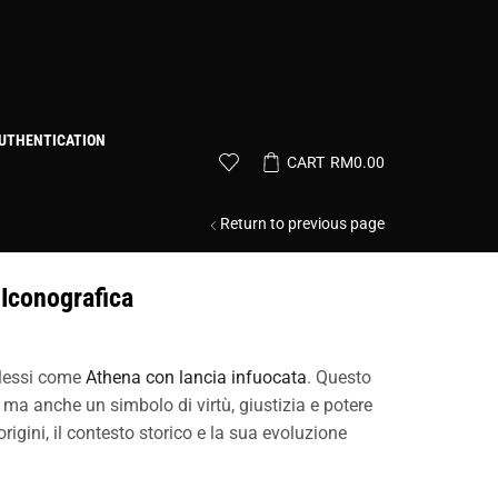
UTHENTICATION
CART
RM
0.00
Return to previous page
-Iconografica
plessi come
Athena con lancia infuocata
. Questo
, ma anche un simbolo di virtù, giustizia e potere
igini, il contesto storico e la sua evoluzione