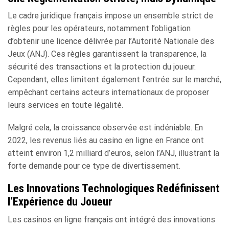
Le cadre juridique français impose un ensemble strict de
règles pour les opérateurs, notamment l’obligation
d’obtenir une licence délivrée par l’Autorité Nationale des
Jeux (ANJ). Ces règles garantissent la transparence, la
sécurité des transactions et la protection du joueur.
Cependant, elles limitent également l’entrée sur le marché,
empêchant certains acteurs internationaux de proposer
leurs services en toute légalité.
Malgré cela, la croissance observée est indéniable. En
2022, les revenus liés au casino en ligne en France ont
atteint
environ 1,2 milliard d’euros
, selon l’ANJ, illustrant la
forte demande pour ce type de divertissement.
Les Innovations Technologiques Redéfinissent
l’Expérience du Joueur
Les casinos en ligne français ont intégré des innovations