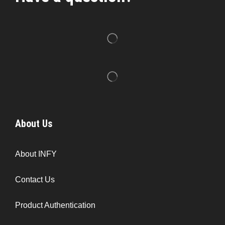
About Us
About INFY
Contact Us
Product Authentication