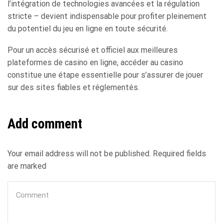
l’intégration de technologies avancées et la régulation
stricte – devient indispensable pour profiter pleinement
du potentiel du jeu en ligne en toute sécurité.
Pour un accès sécurisé et officiel aux meilleures
plateformes de casino en ligne, accéder au casino
constitue une étape essentielle pour s’assurer de jouer
sur des sites fiables et réglementés.
Add comment
Your email address will not be published. Required fields
are marked