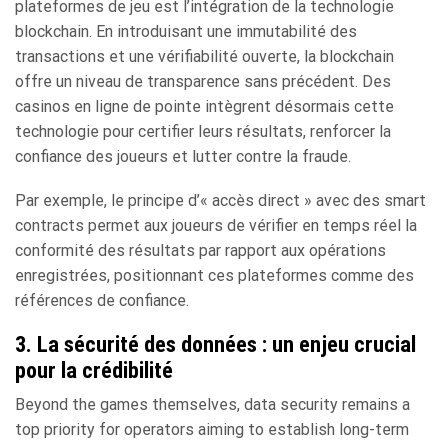
plateformes de jeu est l’intégration de la technologie
blockchain. En introduisant une immutabilité des
transactions et une vérifiabilité ouverte, la blockchain
offre un niveau de transparence sans précédent. Des
casinos en ligne de pointe intègrent désormais cette
technologie pour certifier leurs résultats, renforcer la
confiance des joueurs et lutter contre la fraude.
Par exemple, le principe d’« accès direct » avec des smart
contracts permet aux joueurs de vérifier en temps réel la
conformité des résultats par rapport aux opérations
enregistrées, positionnant ces plateformes comme des
références de confiance.
3. La sécurité des données : un enjeu crucial
pour la crédibilité
Beyond the games themselves, data security remains a
top priority for operators aiming to establish long-term