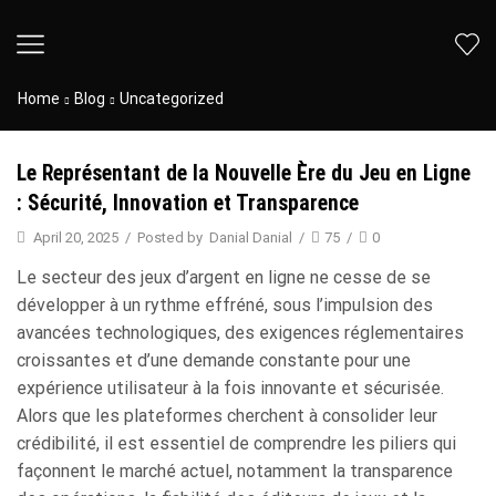
Home
Blog
Uncategorized
Le Représentant de la Nouvelle Ère du Jeu en Ligne
: Sécurité, Innovation et Transparence
April 20, 2025
/
Posted by
Danial Danial
/
75
/
0
Le secteur des jeux d’argent en ligne ne cesse de se
développer à un rythme effréné, sous l’impulsion des
avancées technologiques, des exigences réglementaires
croissantes et d’une demande constante pour une
expérience utilisateur à la fois innovante et sécurisée.
Alors que les plateformes cherchent à consolider leur
crédibilité, il est essentiel de comprendre les piliers qui
façonnent le marché actuel, notamment la transparence