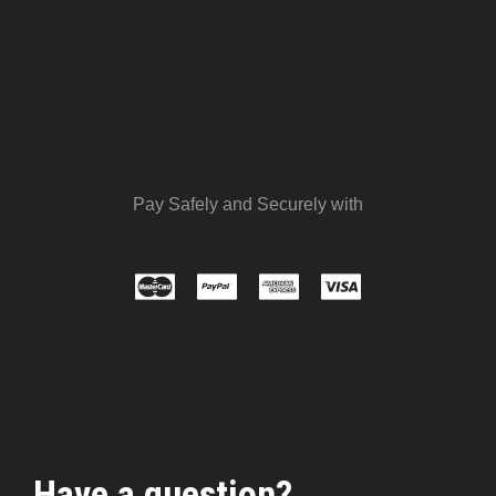
Pay Safely and Securely with
Have a question?