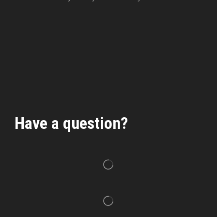
Have a question?