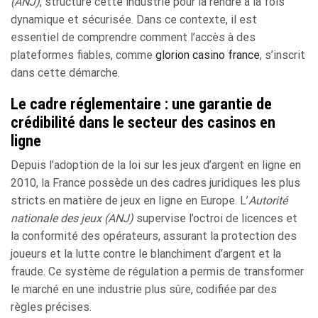
(ANJ)
, structure cette industrie pour la rendre à la fois
dynamique et sécurisée. Dans ce contexte, il est
essentiel de comprendre comment l’accès à des
plateformes fiables, comme
glorion casino france
, s’inscrit
dans cette démarche.
Le cadre réglementaire : une garantie de
crédibilité dans le secteur des casinos en
ligne
Depuis l’adoption de la loi sur les jeux d’argent en ligne en
2010, la France possède un des cadres juridiques les plus
stricts en matière de jeux en ligne en Europe. L’
Autorité
nationale des jeux (ANJ)
supervise l’octroi de licences et
la conformité des opérateurs, assurant la protection des
joueurs et la lutte contre le blanchiment d’argent et la
fraude. Ce système de régulation a permis de transformer
le marché en une industrie plus sûre, codifiée par des
règles précises.