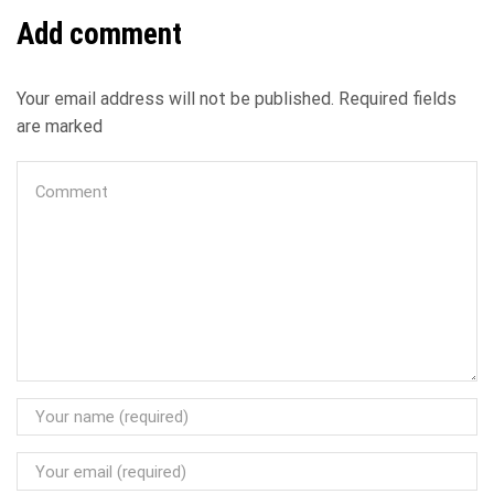
Add comment
Your email address will not be published. Required fields
are marked