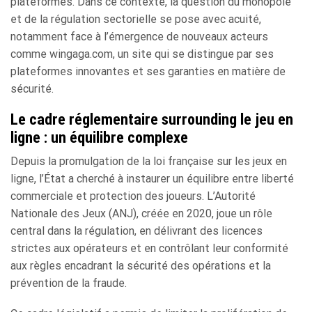
plateformes. Dans ce contexte, la question du
monopole
et de la régulation sectorielle
se pose avec acuité,
notamment face à l’émergence de nouveaux acteurs
comme wingaga.com, un site qui se distingue par ses
plateformes innovantes et ses garanties en matière de
sécurité.
Le cadre réglementaire surrounding le jeu en
ligne : un équilibre complexe
Depuis la promulgation de la loi française sur les jeux en
ligne, l’État a cherché à instaurer un équilibre entre liberté
commerciale et protection des joueurs. L’Autorité
Nationale des Jeux (ANJ), créée en 2020, joue un rôle
central dans la régulation, en délivrant des licences
strictes aux opérateurs et en contrôlant leur conformité
aux règles encadrant la sécurité des opérations et la
prévention de la fraude.