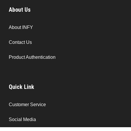
About Us
About INFY
Contact Us
Product Authentication
Quick Link
Customer Service
Social Media