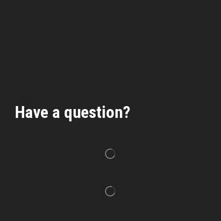
Have a question?