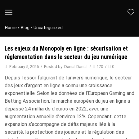
Home
Blog
Uncategorized
Les enjeux du Monopoly en ligne : sécurisation et
réglementation dans le secteur du jeu numérique
February 5, 2026
/
Posted by
Danial Danial
/
170
/
0
Depuis l’essor fulgurant de l’univers numérique, le secteur
des jeux d’argent en ligne a connu une croissance
exponentielle. Selon les données de l’European Gaming and
Betting Association, le marché européen du jeu en ligne a
dépassé 24 milliards d’euros en 2022, avec une
augmentation annuelle d’environ 12%. Cependant, cette
expansion s’accompagne de défis majeurs liés à la
sécurité, la protection des joueurs et la régulation des