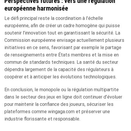
Perspectives futures : vers une régulation
européenne harmonisée
Le défi principal reste la coordination à l’échelle
européenne, afin de créer un cadre homogène qui puisse
soutenir l’innovation tout en garantissant la sécurité. La
Commission européenne envisage actuellement plusieurs
initiatives en ce sens, favorisant par exemple le partage
de renseignements entre États membres et la mise en
commun de standards techniques. La santé du secteur
dépendra largement de la capacité des régulateurs à
coopérer et à anticiper les évolutions technologiques.
En conclusion, le monopole ou la régulation multipartite
dans le secteur des jeux en ligne doit continuer d’évoluer
pour maintenir la confiance des joueurs, sécuriser les
plateformes comme wingaga.com et préserver une
industrie florissante et responsable.