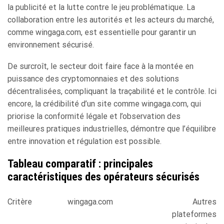
la publicité et la lutte contre le jeu problématique. La
collaboration entre les autorités et les acteurs du marché,
comme wingaga.com, est essentielle pour garantir un
environnement sécurisé.
De surcroît, le secteur doit faire face à la montée en
puissance des cryptomonnaies et des solutions
décentralisées, compliquant la traçabilité et le contrôle. Ici
encore, la crédibilité d’un site comme wingaga.com, qui
priorise la conformité légale et l’observation des
meilleures pratiques industrielles, démontre que l’équilibre
entre innovation et régulation est possible.
Tableau comparatif : principales
caractéristiques des opérateurs sécurisés
Critère
wingaga.com
Autres
plateformes