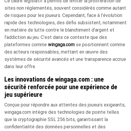
Ce cadre législatif a permis de limiter la prolifération de
sites non réglementés, souvent considérés comme autant
de risques pour les joueurs. Cependant, face à l’évolution
rapide des technologies, des défis subsistent, notamment
en matière de lutte contre le blanchiment d’argent et
l’addiction au jeu. C’est dans ce contexte que des
plateformes comme
wingaga.com
se positionnent comme
des acteurs responsables, mettant en œuvre des
systèmes de sécurité avancés et une transparence accrue
dans leur offre.
Les innovations de wingaga.com : une
sécurité renforcée pour une expérience de
jeu supérieure
Conçue pour répondre aux attentes des joueurs exigeants,
wingaga.com intègre des technologies de pointe telles
que la cryptographie SSL 256 bits, garantissant la
confidentialité des données personnelles et des