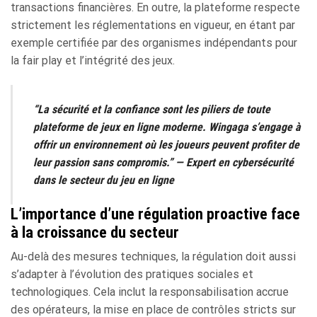
transactions financières. En outre, la plateforme respecte
strictement les réglementations en vigueur, en étant par
exemple certifiée par des organismes indépendants pour
la fair play et l’intégrité des jeux.
“La sécurité et la confiance sont les piliers de toute
plateforme de jeux en ligne moderne. Wingaga s’engage à
offrir un environnement où les joueurs peuvent profiter de
leur passion sans compromis.” — Expert en cybersécurité
dans le secteur du jeu en ligne
L’importance d’une régulation proactive face
à la croissance du secteur
Au-delà des mesures techniques, la régulation doit aussi
s’adapter à l’évolution des pratiques sociales et
technologiques. Cela inclut la responsabilisation accrue
des opérateurs, la mise en place de contrôles stricts sur