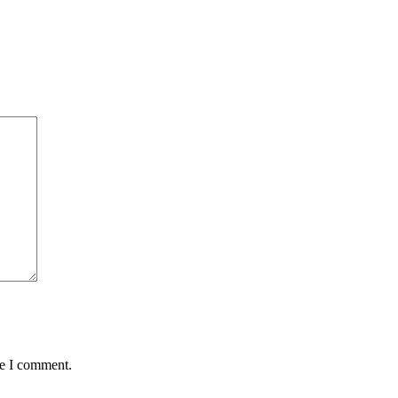
me I comment.