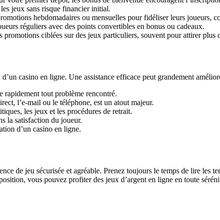
es jeux sans risque financier initial.
omotions hebdomadaires ou mensuelles pour fidéliser leurs joueurs, c
eurs réguliers avec des points convertibles en bonus ou cadeaux.
promotions ciblées sur des jeux particuliers, souvent pour attirer plus 
x d’un casino en ligne. Une assistance efficace peut grandement améliorer 
re rapidement tout problème rencontré.
ect, l’e-mail ou le téléphone, est un atout majeur.
tiques, les jeux et les procédures de retrait.
s la satisfaction du joueur.
tation d’un casino en ligne.
nce de jeu sécurisée et agréable. Prenez toujours le temps de lire les ter
osition, vous pouvez profiter des jeux d’argent en ligne en toute sérénit