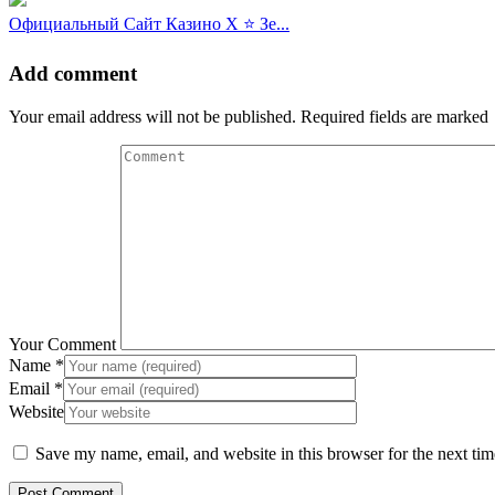
Официальный Сайт Казино Х ⭐ Зе...
Add comment
Your email address will not be published. Required fields are marked
Your Comment
Name
*
Email
*
Website
Save my name, email, and website in this browser for the next ti