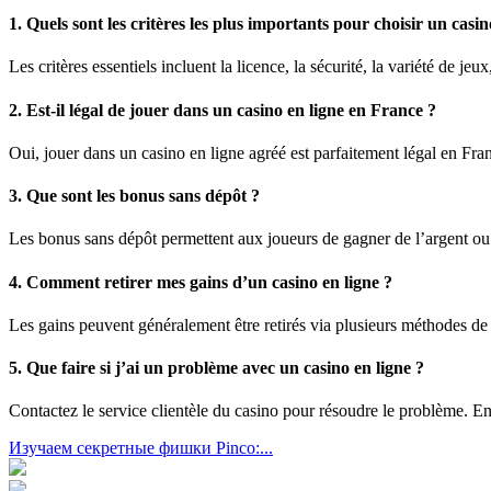
1. Quels sont les critères les plus importants pour choisir un casin
Les critères essentiels incluent la licence, la sécurité, la variété de je
2. Est-il légal de jouer dans un casino en ligne en France ?
Oui, jouer dans un casino en ligne agréé est parfaitement légal en Fra
3. Que sont les bonus sans dépôt ?
Les bonus sans dépôt permettent aux joueurs de gagner de l’argent ou d
4. Comment retirer mes gains d’un casino en ligne ?
Les gains peuvent généralement être retirés via plusieurs méthodes de pa
5. Que faire si j’ai un problème avec un casino en ligne ?
Contactez le service clientèle du casino pour résoudre le problème. En
Изучаем секретные фишки Pinco:...