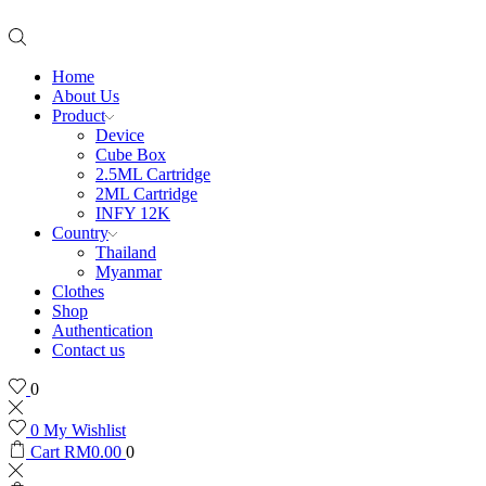
Home
About Us
Product
Device
Cube Box
2.5ML Cartridge
2ML Cartridge
INFY 12K
Country
Thailand
Myanmar
Clothes
Shop
Authentication
Contact us
0
0
My Wishlist
Cart
RM
0.00
0