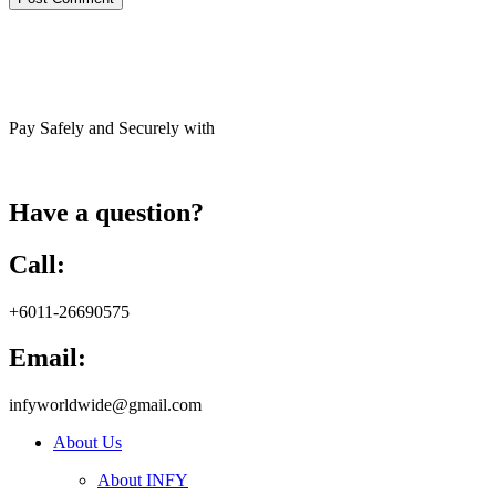
Pay Safely and Securely with
Have a question?
Call:
+6011-26690575
Email:
infyworldwide@gmail.com
About Us
About INFY