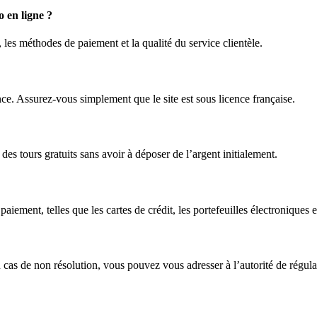
o en ligne ?
ux, les méthodes de paiement et la qualité du service clientèle.
nce. Assurez-vous simplement que le site est sous licence française.
es tours gratuits sans avoir à déposer de l’argent initialement.
iement, telles que les cartes de crédit, les portefeuilles électroniques e
 cas de non résolution, vous pouvez vous adresser à l’autorité de régula