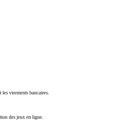
t les virements bancaires.
tion des jeux en ligne.