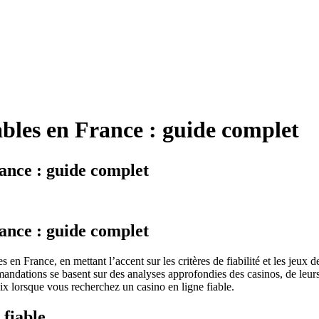
iables en France : guide complet
rance : guide complet
rance : guide complet
s en France, en mettant l’accent sur les critères de fiabilité et les jeux
mandations se basent sur des analyses approfondies des casinos, de leurs
oix lorsque vous recherchez un casino en ligne fiable.
 fiable