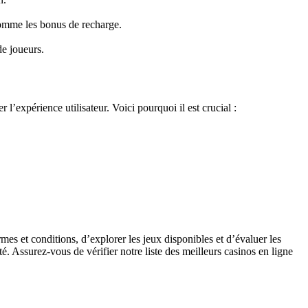
omme les bonus de recharge.
de joueurs.
l’expérience utilisateur. Voici pourquoi il est crucial :
mes et conditions, d’explorer les jeux disponibles et d’évaluer les
é. Assurez-vous de vérifier notre liste des meilleurs casinos en ligne