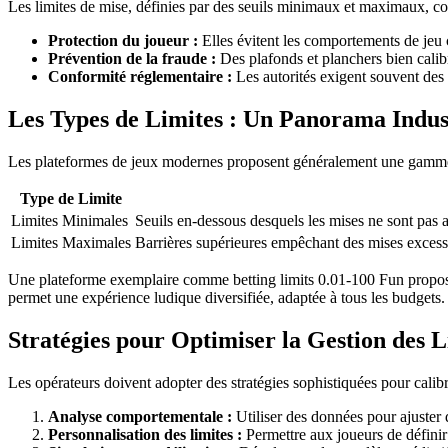
Les limites de mise, définies par des seuils minimaux et maximaux, cons
Protection du joueur :
Elles évitent les comportements de jeu 
Prévention de la fraude :
Des plafonds et planchers bien calib
Conformité réglementaire :
Les autorités exigent souvent des 
Les Types de Limites : Un Panorama Indus
Les plateformes de jeux modernes proposent généralement une gamme de
Type de Limite
Limites Minimales
Seuils en-dessous desquels les mises ne sont pas a
Limites Maximales
Barrières supérieures empêchant des mises excessiv
Une plateforme exemplaire comme betting limits 0.01-100 Fun propose une
permet une expérience ludique diversifiée, adaptée à tous les budgets.
Stratégies pour Optimiser la Gestion des 
Les opérateurs doivent adopter des stratégies sophistiquées pour calibrer 
Analyse comportementale :
Utiliser des données pour ajuster
Personnalisation des limites :
Permettre aux joueurs de définir 