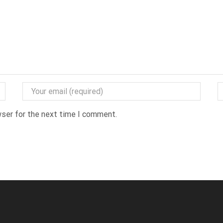
wser for the next time I comment.