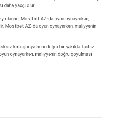
ı daha yaxşı olur.
lay olacaq. Mostbet AZ-da oyun oynayarkən,
idir. Mostbet AZ-da oyun oynayarkən, maliyyənin
ksiz kategoriyalarını doğru bir şəkildə təchiz
a oyun oynayarkən, maliyyənin doğru qoyulması