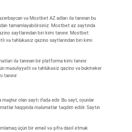
azerbaycan və Mostbet AZ adları ilə tanınan bu
oldan tamamlayabilirsiniz. Mostbet az saytında
zino saytlarından biri kimi tanınır. Mostbet
tli və təhlükəsiz qazino saytlarından biri kimi
ləri ilə tanınan bir platforma kimi tanınır.
ün məsuliyyətli və təhlükəsiz qazino və bukmeker
 tanınır.
əşhur olan saytı ifadə edir. Bu sayt, oyunlar
umatlar haqqında məlumatlar təqdim edilir. Saytın
amlamaq üçün bir email və şifrə daxil etmək