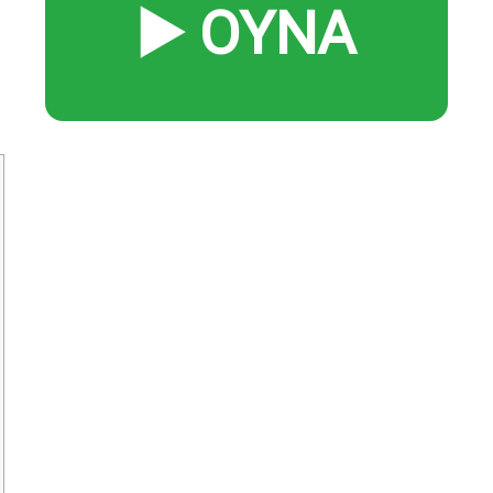
▶️ OYNA