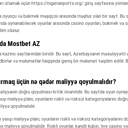
əri izləmək üçün https://nigerianports.org/ giriş sayfasına yönlənd
oyunçu və bukmek məşqçisi arasında məşhur olan bir sayt. Bu sa
da oynanabilecek oyunlar arasında casino oyunları, bukmek və spo
dim olunur.
nda Mostbet AZ
azino saytlarından biridir. Bu sayt, Azerbaycanın məsuliyyətli v
ədbirlər və məlumatlar haqqında geniş bir məlumat təqdim edilir.
rmaq üçün nə qədər maliyyə qoyulmalıdır?
yyənin doğru qoyulması kritik önəmlidir. Bu saytda oyun oynaya
ı maliyyə planı, oyunların riskli və risksiz kategoriyalarını doğru
iyyə qoyulmalıdır.
şı maliyyə planı, oyunların riskli və risksiz kategoriyalarını doğ
maliyyə qoyulmalıdır. Riskli oyunlar, kəndli kubin, live casino və s