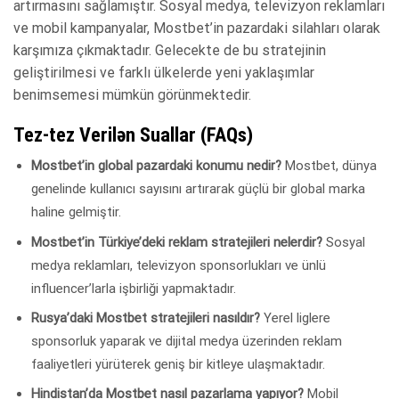
artırmasını sağlamıştır. Sosyal medya, televizyon reklamları
ve mobil kampanyalar, Mostbet’in pazardaki silahları olarak
karşımıza çıkmaktadır. Gelecekte de bu stratejinin
geliştirilmesi ve farklı ülkelerde yeni yaklaşımlar
benimsemesi mümkün görünmektedir.
Tez-tez Verilən Suallar (FAQs)
Mostbet’in global pazardaki konumu nedir?
Mostbet, dünya
genelinde kullanıcı sayısını artırarak güçlü bir global marka
haline gelmiştir.
Mostbet’in Türkiye’deki reklam stratejileri nelerdir?
Sosyal
medya reklamları, televizyon sponsorlukları ve ünlü
influencer’larla işbirliği yapmaktadır.
Rusya’daki Mostbet stratejileri nasıldır?
Yerel liglere
sponsorluk yaparak ve dijital medya üzerinden reklam
faaliyetleri yürüterek geniş bir kitleye ulaşmaktadır.
Hindistan’da Mostbet nasıl pazarlama yapıyor?
Mobil