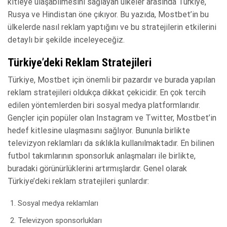
kitleye ulaşabilmesini sağlayan ülkeler arasında Türkiye,
Rusya ve Hindistan öne çıkıyor. Bu yazıda, Mostbet’in bu
ülkelerde nasıl reklam yaptığını ve bu stratejilerin etkilerini
detaylı bir şekilde inceleyeceğiz.
Türkiye’deki Reklam Stratejileri
Türkiye, Mostbet için önemli bir pazardır ve burada yapılan
reklam stratejileri oldukça dikkat çekicidir. En çok tercih
edilen yöntemlerden biri sosyal medya platformlarıdır.
Gençler için popüler olan Instagram ve Twitter, Mostbet’in
hedef kitlesine ulaşmasını sağlıyor. Bununla birlikte
televizyon reklamları da sıklıkla kullanılmaktadır. En bilinen
futbol takımlarının sponsorluk anlaşmaları ile birlikte,
buradaki görünürlüklerini artırmışlardır. Genel olarak
Türkiye’deki reklam stratejileri şunlardır:
Sosyal medya reklamları
Televizyon sponsorlukları