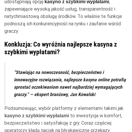
udostępniają opcję
,
kasyno z szybkimi wypłatami
zapewniające wysoką jakość usług, transparentność i
natychmiastową obsługę środków. To właśnie te funkcje
podnoszą ich konkurencyjność na rynku i zaufanie wśród
graczy.
Konkluzja: Co wyróżnia najlepsze kasyna z
szybkimi wypłatami?
“Stawiając na nowoczesność, bezpieczeństwo i
innowacyjne rozwiązania, najlepsze kasyna online potrafią
sprostać oczekiwaniom nawet najbardziej wymagających
graczy.” — ekspert branżowy, Jan Kowalski
Podsumowując, wybór platformy z elementami takimi jak
to inwestycja w komfort,
kasyno z szybkimi wypłatami
bezpieczeństwo i satysfakcję z gry. Coraz częściej
operatorzy kładą nacisk na błyskawiczne przekazy