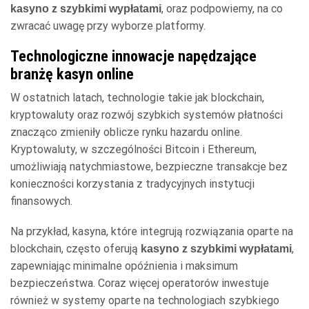
, oraz podpowiemy, na co
kasyno z szybkimi wypłatami
zwracać uwagę przy wyborze platformy.
Technologiczne innowacje napędzające
branżę kasyn online
W ostatnich latach, technologie takie jak blockchain,
kryptowaluty oraz rozwój szybkich systemów płatności
znacząco zmieniły oblicze rynku hazardu online.
Kryptowaluty, w szczególności Bitcoin i Ethereum,
umożliwiają natychmiastowe, bezpieczne transakcje bez
konieczności korzystania z tradycyjnych instytucji
finansowych.
Na przykład, kasyna, które integrują rozwiązania oparte na
blockchain, często oferują
,
kasyno z szybkimi wypłatami
zapewniając minimalne opóźnienia i maksimum
bezpieczeństwa. Coraz więcej operatorów inwestuje
również w systemy oparte na technologiach szybkiego