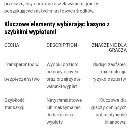
przekazu, aby sprostać oczekiwaniom graczy
poszukujących natychmiastowych środków.
Kluczowe elementy wybierając kasyno z
szybkimi wypłatami
CECHA
DESCRIPTION
ZNACZENIE DLA
GRACZA
Transparentność
Wysoki poziom
Buduje zaufanie,
i
ochrony danych
minimalizuje
bezpieczeństwo
oraz przejrzyste
ryzyko oszustw.
warunki wypłat.
Szybkość
Natychmiastowe
Kluczowe dla
transakcji
lub maksymalnie
graczy ceniących
do kilku minut
sobie płynność
wypłaty.
finansową.