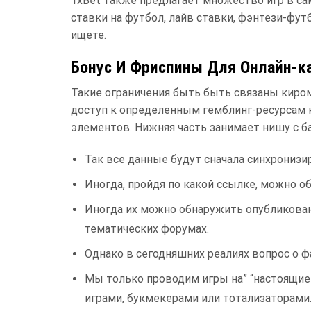
1xBet также предлагает множество игр в са
ставки на футбол, лайв ставки, фэнтези-фут
ищете.
Бонус И Фриспины Для Онлайн-к
Такие ограничения быть быть связаны кир
доступ к определенным гемблинг-ресурсам н
элементов. Нижняя часть занимает нишу с б
Так все данные будут сначала синхрониз
Иногда, пройдя по какой ссылке, можно об
Иногда их можно обнаружить опубликован
тематических форумах.
Однако в сегодняшних реалиях вопрос о ф
Мы только проводим игры на” “настоящие 
играми, букмекерами или тотализаторами