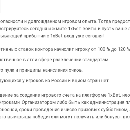
опасности и долгожданном игровом опыте. Тогда предоста
егистрируйтесь сегодня и жмите 1хБет войти, и пусть ваш
тывающей прибытии с 1xBet вход уже сегодня!
ивных ставок контора начислит игроку от 100 % до 120 %
ственное в этой сфере развлечений стандартам.
о пула и принципы начисления очков.
ующихся у игроков из России и вциом стран нет.
ние за создание игрового счета на платформе 1xBet, нео
роками. Организатором либо быть как администрация пла
оносной, сроки проведения и число призовых субботином, а
го выигрыша победители могут получить или бонусы, вкл