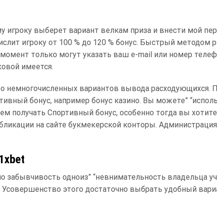
у игроку выберет вариант велкам приза и внести мой пе
слит игроку от 100 % до 120 % бонус. Быстрый методом р
омент только могут указать ваш e-mail или номер телефо
ковой имеется.
во немногочисленных вариантов вывода расходующихся. Пр
ивный бонус, например бонус казино. Вы можете” “исполь
 получать Спортивный бонус, особенно тогда вы хотите 
бликации на сайте букмекерской конторы. Администрация
1xbet
о забывчивость одноиз” “невнимательность владельца уч
а. Усовершенство этого достаточно выбрать удобный вар