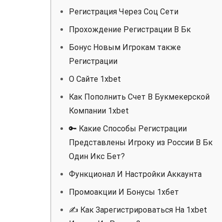
Регистрация Через Соц Сети
Прохождение Регистрации В Бк
Бонус Новым Игрокам также
Регистрации
О Сайте 1xbet
Как Пополнить Счет В Букмекерской
Компании 1xbet
🔑 Какие Способы Регистрации
Представлены Игроку из России В Бк
Один Икс Бет?
Функционал И Настройки Аккаунта
Промоакции И Бонусы 1хбет
✍️ Как Зарегистрироваться На 1xbet