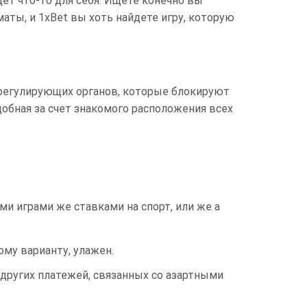
ет что-то для себя. Ищете конечно вы
аты, и 1xBet вы хоть найдете игру, которую
регулирующих органов, которые блокируют
добная за счет знакомого расположения всех
и играми же ставками на спорт, или же а
ому варианту, улажен.
 других платежей, связанных со азартными