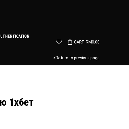
AUTHENTICATION
CART
RM
0.00
Return to previous page
ю 1хбет