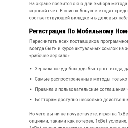
На экране появится окно дли выбора метода
игровой счет. В список бонусов входят сре
соответствующей вкладке и в деловых пабли
Регистрация По Мобильному Ном
Пересчитать всех поставщиков программног
всегда быть и курсе актуальных ссылок на з
«рабочее зеркало».
Зеркала же удобны ддя быстрого входа, д
Самые распространенные методы только 
Правила и пользовательские соглашения ч
Бетторам доступно несколько действенн
Но чего вы ни не почувствуете, играя на 1x
опциями, такими как лотерея, 1xBet услови