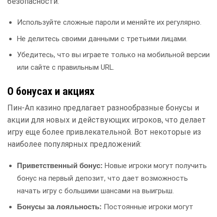
безопасности:
Используйте сложные пароли и меняйте их регулярно.
Не делитесь своими данными с третьими лицами.
Убедитесь, что вы играете только на мобильной версии
или сайте с правильным URL.
О бонусах и акциях
Пин-Ап казино предлагает разнообразные бонусы и
акции для новых и действующих игроков, что делает
игру еще более привлекательной. Вот некоторые из
наиболее популярных предложений:
Новые игроки могут получить
Приветственный бонус:
бонус на первый депозит, что дает возможность
начать игру с большими шансами на выигрыш.
Постоянные игроки могут
Бонусы за лояльность: