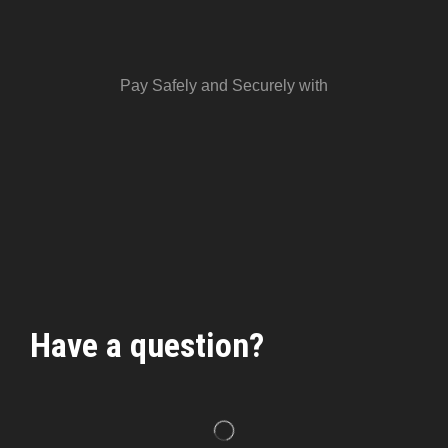
Pay Safely and Securely with
Have a question?