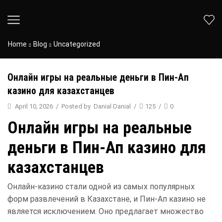
Home
Blog
Uncategorized
Онлайн игры на реальные деньги в Пин-Ап
казино для казахстанцев
April 10, 2026
/
Posted by
Danial Danial
/
125
/
0
Онлайн игры на реальные
деньги в Пин-Ап казино для
казахстанцев
Онлайн-казино стали одной из самых популярных
форм развлечений в Казахстане, и Пин-Ап казино не
является исключением. Оно предлагает множество