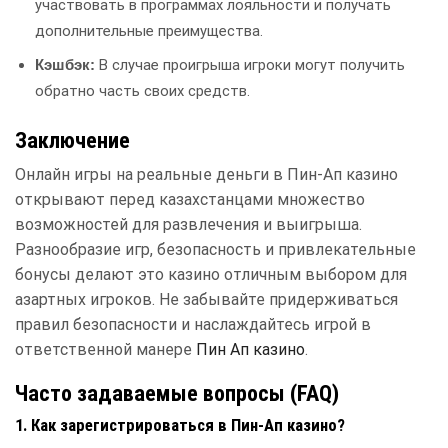
участвовать в программах лояльности и получать
дополнительные преимущества.
В случае проигрыша игроки могут получить
Кэшбэк:
обратно часть своих средств.
Заключение
Онлайн игры на реальные деньги в Пин-Ап казино
открывают перед казахстанцами множество
возможностей для развлечения и выигрыша.
Разнообразие игр, безопасность и привлекательные
бонусы делают это казино отличным выбором для
азартных игроков. Не забывайте придерживаться
правил безопасности и наслаждайтесь игрой в
ответственной манере
Пин Ап казино
.
Часто задаваемые вопросы (FAQ)
1. Как зарегистрироваться в Пин-Ап казино?