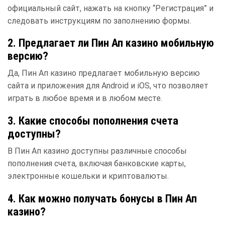
официальный сайт, нажать на кнопку “Регистрация” и
следовать инструкциям по заполнению формы.
2. Предлагает ли Пин Ап казино мобильную
версию?
Да, Пин Ап казино предлагает мобильную версию
сайта и приложения для Android и iOS, что позволяет
играть в любое время и в любом месте.
3. Какие способы пополнения счета
доступны?
В Пин Ап казино доступны различные способы
пополнения счета, включая банковские карты,
электронные кошельки и криптовалюты.
4. Как можно получать бонусы в Пин Ап
казино?