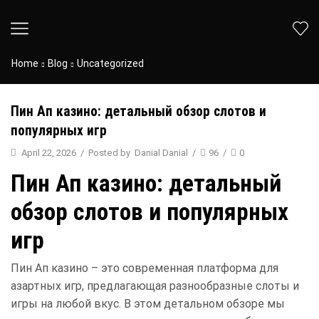
Home
Blog
Uncategorized
Пин Ап казино: детальный обзор слотов и
популярных игр
April 22, 2026
/
Posted by
Danial Danial
/
96
/
0
Пин Ап казино: детальный
обзор слотов и популярных
игр
Пин Ап казино – это современная платформа для
азартных игр, предлагающая разнообразные слоты и
игры на любой вкус. В этом детальном обзоре мы