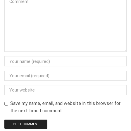
Save my name, email, and website in this browser for
the next time I comment.