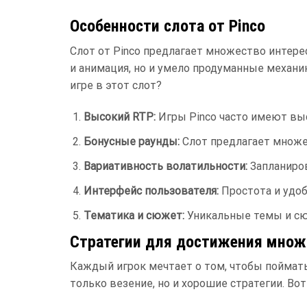
Особенности слота от Pinco
Слот от Pinco предлагает множество интере
и анимация, но и умело продуманные механи
игре в этот слот?
Высокий RTP:
Игры Pinco часто имеют выс
Бонусные раунды:
Слот предлагает множе
Вариативность волатильности:
Запланиров
Интерфейс пользователя:
Простота и удоб
Тематика и сюжет:
Уникальные темы и сю
Стратегии для достижения множ
Каждый игрок мечтает о том, чтобы поймат
только везение, но и хорошие стратегии. В