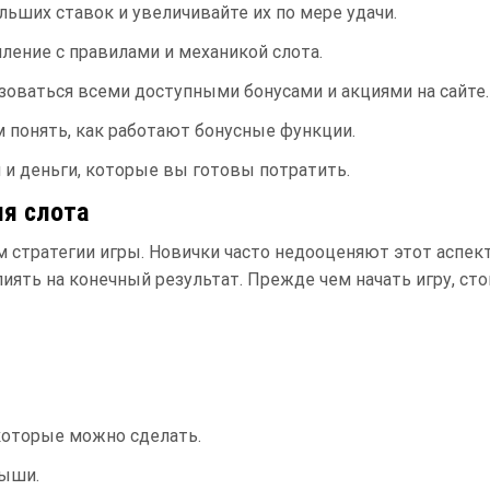
льших ставок и увеличивайте их по мере удачи.
ление с правилами и механикой слота.
зоваться всеми доступными бонусами и акциями на сайте.
 понять, как работают бонусные функции.
и деньги, которые вы готовы потратить.
ия слота
м стратегии игры. Новички часто недооценяют этот аспек
ять на конечный результат. Прежде чем начать игру, ст
которые можно сделать.
рыши.