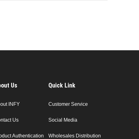
out Us
Quick Link
out INFY
Customer Service
ntact Us
Social Media
oduct Authentication
Wholesales Distribution