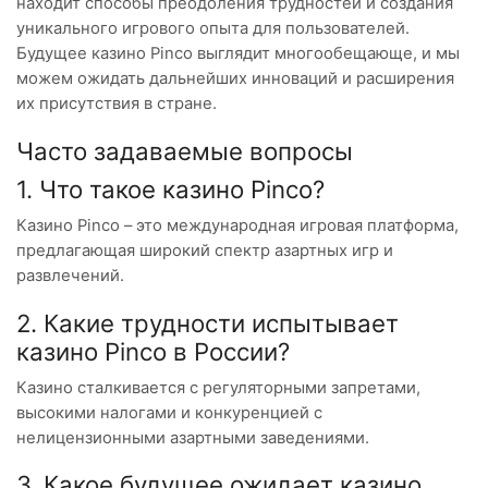
находит способы преодоления трудностей и создания
уникального игрового опыта для пользователей.
Будущее казино Pinco выглядит многообещающе, и мы
можем ожидать дальнейших инноваций и расширения
их присутствия в стране.
Часто задаваемые вопросы
1. Что такое казино Pinco?
Казино Pinco – это международная игровая платформа,
предлагающая широкий спектр азартных игр и
развлечений.
2. Какие трудности испытывает
казино Pinco в России?
Казино сталкивается с регуляторными запретами,
высокими налогами и конкуренцией с
нелицензионными азартными заведениями.
3. Какое будущее ожидает казино