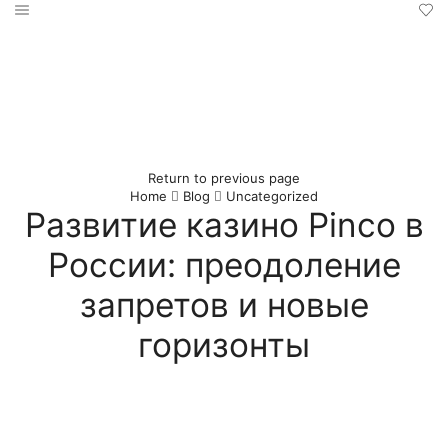
Return to previous page
Home
Blog
Uncategorized
Развитие казино Pinco в
России: преодоление
запретов и новые
горизонты