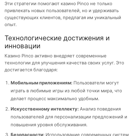
Эти стратегии помогают казино Pinco не только
привлекать новых пользователей, но и удерживать
существующих клиентов, предлагая им уникальный
опыт.
Технологические достижения и
инновации
Казино Pinco активно внедряет современные
технологии для улучшения качества своих услуг. Это
достигается благодаря:
Мобильным приложениям:
Пользователи могут
играть в любимые игры из любой точки мира, что
делает процесс максимально удобным.
Искусственному интеллекту:
Анализ поведения
пользователей для персонализации предложений и
повышения уровня обслуживания.
Безопасности:
Использование современных систем