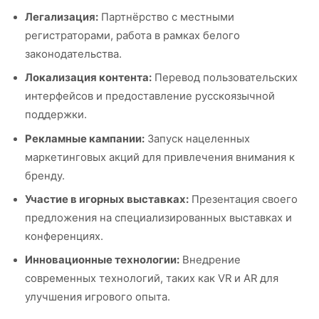
Легализация:
Партнёрство с местными
регистраторами, работа в рамках белого
законодательства.
Локализация контента:
Перевод пользовательских
интерфейсов и предоставление русскоязычной
поддержки.
Рекламные кампании:
Запуск нацеленных
маркетинговых акций для привлечения внимания к
бренду.
Участие в игорных выставках:
Презентация своего
предложения на специализированных выставках и
конференциях.
Инновационные технологии:
Внедрение
современных технологий, таких как VR и AR для
улучшения игрового опыта.