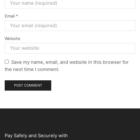
Email
*
Website
Save my name, email, and website in this browser for
the next time I comment.
Pay Safely and Securely with