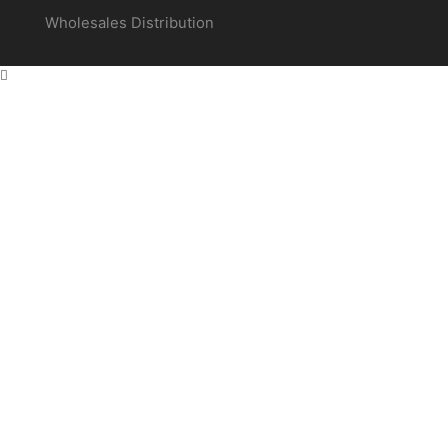
Wholesales Distribution