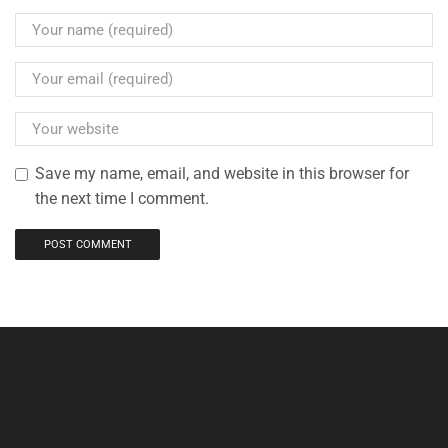
Save my name, email, and website in this browser for
the next time I comment.