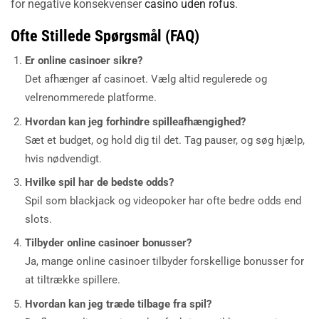
for negative konsekvenser
casino uden rofus
.
Ofte Stillede Spørgsmål (FAQ)
Er online casinoer sikre?
Det afhænger af casinoet. Vælg altid regulerede og
velrenommerede platforme.
Hvordan kan jeg forhindre spilleafhængighed?
Sæt et budget, og hold dig til det. Tag pauser, og søg hjælp,
hvis nødvendigt.
Hvilke spil har de bedste odds?
Spil som blackjack og videopoker har ofte bedre odds end
slots.
Tilbyder online casinoer bonusser?
Ja, mange online casinoer tilbyder forskellige bonusser for
at tiltrække spillere.
Hvordan kan jeg træde tilbage fra spil?