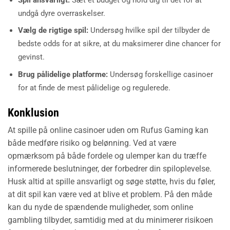
undgå dyre overraskelser.
Vælg de rigtige spil:
Undersøg hvilke spil der tilbyder de
bedste odds for at sikre, at du maksimerer dine chancer for
gevinst.
Brug pålidelige platforme:
Undersøg forskellige casinoer
for at finde de mest pålidelige og regulerede.
Konklusion
At spille på online casinoer uden om Rufus Gaming kan
både medføre risiko og belønning. Ved at være
opmærksom på både fordele og ulemper kan du træffe
informerede beslutninger, der forbedrer din spiloplevelse.
Husk altid at spille ansvarligt og søge støtte, hvis du føler,
at dit spil kan være ved at blive et problem. På den måde
kan du nyde de spændende muligheder, som online
gambling tilbyder, samtidig med at du minimerer risikoen