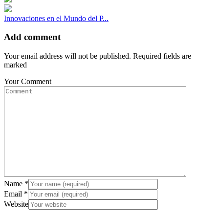
Innovaciones en el Mundo del P...
Add comment
Your email address will not be published. Required fields are
marked
Your Comment
Name
*
Email
*
Website